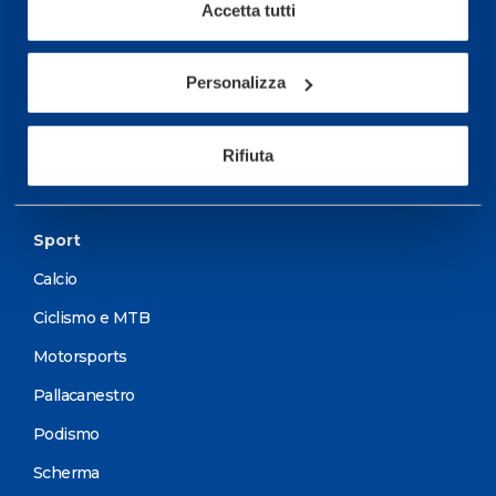
Accetta tutti
Servizi
Personalizza
Servizi Medici
Test di valutazione
Rifiuta
Programmazione Allenamento
Sport
Calcio
Ciclismo e MTB
Motorsports
Pallacanestro
Podismo
Scherma