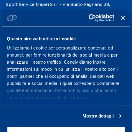
Sport Service Mapei S.r.l. - Via Busto Fagnano 38,
21057 Olgiate Olona (Varese) Italia.
Per prenotare una visita o avere ulteriori
informazioni: telefonare allo +39 0331 575757 da
Questo sito web utilizza i cookie
lunedì a venerdì 9.30-12.30 e 14.30-17.30.
Utilizziamo i cookie per personalizzare contenuti ed
ORARI DI APERTURA RECEPTION
annunci, per fornire funzionalità dei social media e per
Da Lunedì al Venerdì
analizzare il nostro traffico. Condividiamo inoltre
08.30 - 18.30
informazioni sul modo in cui utilizza il nostro sito con i
nostri partner che si occupano di analisi dei dati web,
pubblicità e social media, i quali potrebbero combinarle
con altre informazioni che ha fornito loro o che hanno
Centro servizi per l'alta
raccolto dal suo utilizzo dei loro servizi.
prestazione ed il
wellness.
Mostra dettagli
Maggiori informazioni