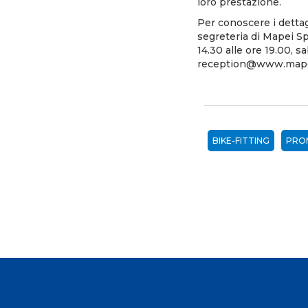
loro prestazione.
Per conoscere i detta
segreteria di Mapei Spo
14.30 alle ore 19.00, s
reception@www.mapei
BIKE-FITTING
PRO