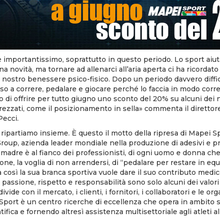
 importantissimo, soprattutto in questo periodo. Lo sport aiuta 
na novità, ma tornare ad allenarci all’aria aperta ci ha ricordat
 il nostro benessere psico-fisico. Dopo un periodo davvero diffi
eso a correre, pedalare e giocare perché lo faccia in modo corre
di offrire per tutto giugno uno sconto del 20% su alcuni dei no
zzati, come il posizionamento in sella» commenta il direttore
Pecci.
 ripartiamo insieme. È questo il motto della ripresa di Mapei Sp
oup, azienda leader mondiale nella produzione di adesivi e pr
a madre è al fianco dei professionisti, di ogni uomo e donna che
e, la voglia di non arrendersi, di “pedalare per restare in equi
ia così la sua branca sportiva vuole dare il suo contributo medico
assione, rispetto e responsabilità sono solo alcuni dei valori a
ide con il mercato, i clienti, i fornitori, i collaboratori e le or
 Sport è un centro ricerche di eccellenza che opera in ambito
ntifica e fornendo altresì assistenza multisettoriale agli atleti al