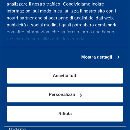
analizzare il nostro traffico. Condividiamo inoltre
Maggiori informazioni
informazioni sul modo in cui utilizza il nostro sito con i
nostri partner che si occupano di analisi dei dati web,
pubblicità e social media, i quali potrebbero combinarle
Servizi
con altre informazioni che ha fornito loro o che hanno
Servizi Medici
raccolto dal suo utilizzo dei loro servizi.
Test di valutazione
Mostra dettagli
Programmazione Allenamento
Accetta tutti
Sport
Calcio
Personalizza
Ciclismo e MTB
Motorsports
Rifiuta
Pallacanestro
Podismo