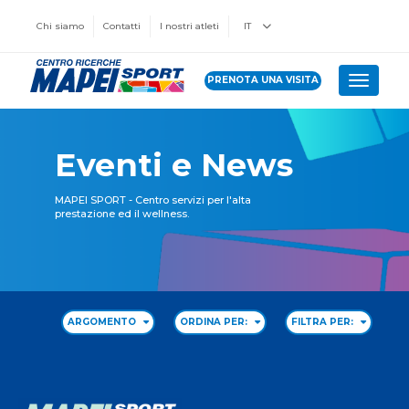
Chi siamo
Contatti
I nostri atleti
IT
PRENOTA UNA VISITA
Toggle 
Eventi e News
MAPEI SPORT - Centro servizi per l'alta
prestazione ed il wellness.
ARGOMENTO
ORDINA PER:
FILTRA PER: