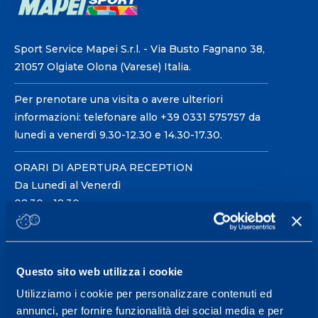
Sport Service Mapei S.r.l. - Via Busto Fagnano 38,
21057 Olgiate Olona (Varese) Italia.
Per prenotare una visita o avere ulteriori
informazioni: telefonare allo +39 0331 575757 da
lunedì a venerdì 9.30-12.30 e 14.30-17.30.
ORARI DI APERTURA RECEPTION
Da Lunedì al Venerdì
08.30 - 18.30
Centro servizi per l'alta
Questo sito web utilizza i cookie
prestazione ed il
Utilizziamo i cookie per personalizzare contenuti ed
wellness.
annunci, per fornire funzionalità dei social media e per