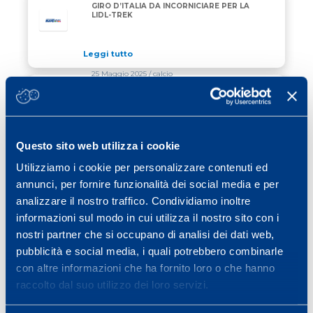
GIRO D’ITALIA DA INCORNICIARE PER LA
LIDL-TREK
Leggi tutto
25 Maggio 2025
/ calcio
ANALISI DEI PERIODI PIU’ INTENSI
ANALISI DEI PERIODI PIU’ INTENSI DURANTE LE PAR
DURANTE LE PARTITE DI CALCIO
Questo sito web utilizza i cookie
Leggi tutto
22 Maggio 2025
/ news
Utilizziamo i cookie per personalizzare contenuti ed
annunci, per fornire funzionalità dei social media e per
MAPEI FESTEGGIA LA STORICA 20°
MAPEI FESTEGGIA LA STORICA 20° PARTENZA DI MA
PARTENZA DI MARCO ANDRETTI ALLA
analizzare il nostro traffico. Condividiamo inoltre
500 MIGLIA DI INDIANAPOLIS
informazioni sul modo in cui utilizza il nostro sito con i
nostri partner che si occupano di analisi dei dati web,
Leggi tutto
pubblicità e social media, i quali potrebbero combinarle
con altre informazioni che ha fornito loro o che hanno
Previous page
Page
Page
Page
Page
Page
Page
«
1
…
3
4
5
6
7
…
raccolto dal suo utilizzo dei loro servizi.