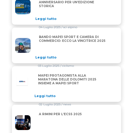
RE STELVIO MAPEI 2025: TRIPLO ANNIVERSARIO PE
ANNIVERSARIO PER UN’EDIZIONE
STORICA
Leggi tutto
04 Luglio 2025
/ sci alpino
BANDO MAPEI SPORT E CAMERA DI
BANDO MAPEI SPORT E CAMERA DI COMMERCIO: ECC
COMMERCIO: ECCO LA VINCITRICE 2025
Leggi tutto
03 Luglio 2025
/ ciclismo
MAPEI PROTAGONISTA ALLA
MARATONA DELLE DOLOMITI 2025
INSIEME A MAPEI SPORT
Leggi tutto
02 Luglio 2025
/ news
A RIMINI PER L’ECSS 2025
A RIMINI PER L’ECSS 2025