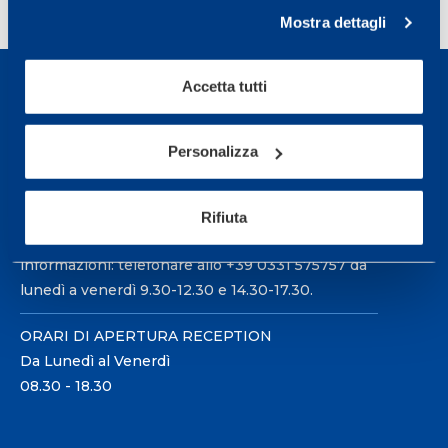
Page
Next page
40
»
Mostra dettagli
Accetta tutti
Personalizza
Sport Service Mapei S.r.l. - Via Busto Fagnano 38,
21057 Olgiate Olona (Varese) Italia.
Rifiuta
Per prenotare una visita o avere ulteriori
informazioni: telefonare allo +39 0331 575757 da
lunedì a venerdì 9.30-12.30 e 14.30-17.30.
ORARI DI APERTURA RECEPTION
Da Lunedì al Venerdì
08.30 - 18.30