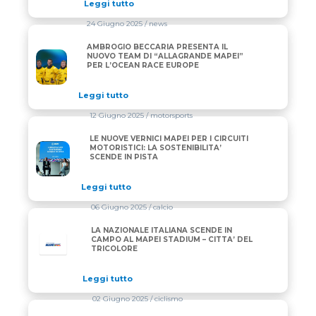
Leggi tutto
24 Giugno 2025
/ news
AMBROGIO BECCARIA PRESENTA IL
AMBROGIO BECCARIA PRESENTA IL NUOVO TEAM DI
NUOVO TEAM DI “ALLAGRANDE MAPEI”
PER L’OCEAN RACE EUROPE
Leggi tutto
12 Giugno 2025
/ motorsports
LE NUOVE VERNICI MAPEI PER I CIRCUITI
LE NUOVE VERNICI MAPEI PER I CIRCUITI MOTORISTI
MOTORISTICI: LA SOSTENIBILITA’
SCENDE IN PISTA
Leggi tutto
06 Giugno 2025
/ calcio
LA NAZIONALE ITALIANA SCENDE IN
CAMPO AL MAPEI STADIUM – CITTA’ DEL
TRICOLORE
Leggi tutto
02 Giugno 2025
/ ciclismo