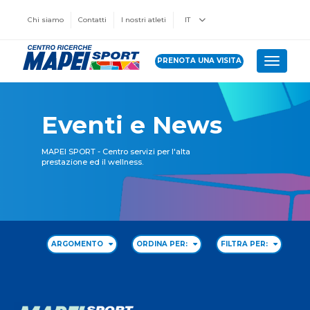
Chi siamo
Contatti
I nostri atleti
IT
PRENOTA UNA VISITA
Toggle 
Eventi e News
MAPEI SPORT - Centro servizi per l'alta
prestazione ed il wellness.
ARGOMENTO
ORDINA PER:
FILTRA PER: