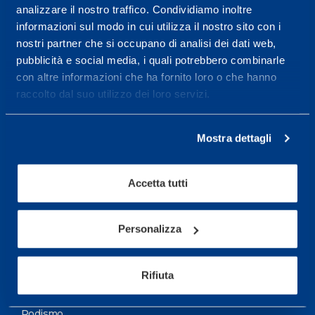
analizzare il nostro traffico. Condividiamo inoltre
Maggiori informazioni
informazioni sul modo in cui utilizza il nostro sito con i
nostri partner che si occupano di analisi dei dati web,
pubblicità e social media, i quali potrebbero combinarle
Servizi
con altre informazioni che ha fornito loro o che hanno
Servizi Medici
raccolto dal suo utilizzo dei loro servizi.
Test di valutazione
Mostra dettagli
Programmazione Allenamento
Accetta tutti
Sport
Calcio
Personalizza
Ciclismo e MTB
Motorsports
Rifiuta
Pallacanestro
Podismo