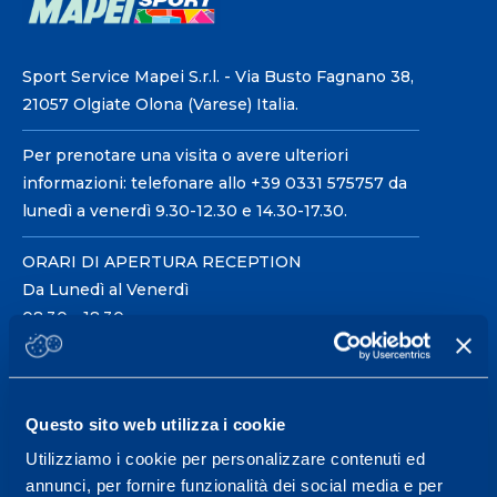
Sport Service Mapei S.r.l. - Via Busto Fagnano 38,
21057 Olgiate Olona (Varese) Italia.
Per prenotare una visita o avere ulteriori
informazioni: telefonare allo +39 0331 575757 da
lunedì a venerdì 9.30-12.30 e 14.30-17.30.
ORARI DI APERTURA RECEPTION
Da Lunedì al Venerdì
08.30 - 18.30
Centro servizi per l'alta
Questo sito web utilizza i cookie
prestazione ed il
Utilizziamo i cookie per personalizzare contenuti ed
wellness.
annunci, per fornire funzionalità dei social media e per