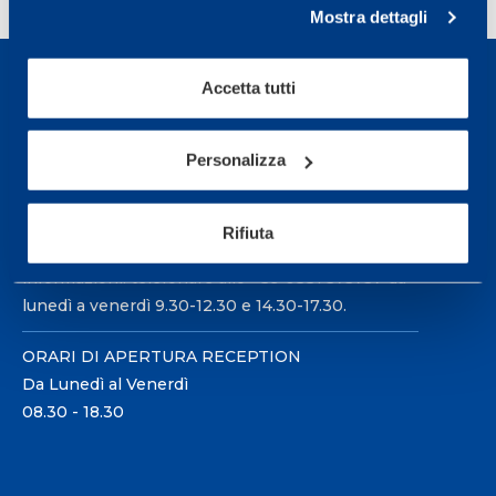
Mostra dettagli
Accetta tutti
Personalizza
Sport Service Mapei S.r.l. - Via Busto Fagnano 38,
21057 Olgiate Olona (Varese) Italia.
Rifiuta
Per prenotare una visita o avere ulteriori
informazioni: telefonare allo +39 0331 575757 da
lunedì a venerdì 9.30-12.30 e 14.30-17.30.
ORARI DI APERTURA RECEPTION
Da Lunedì al Venerdì
08.30 - 18.30