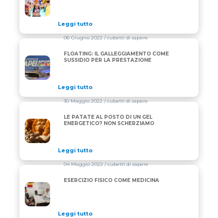
Leggi tutto
06 Giugno 2022
/ cubetti di sapere
FLOATING: IL GALLEGGIAMENTO COME
FLOATING: IL GALLEGGIAMENTO COME SUSSIDIO P
SUSSIDIO PER LA PRESTAZIONE
Leggi tutto
30 Maggio 2022
/ cubetti di sapere
LE PATATE AL POSTO DI UN GEL
LE PATATE AL POSTO DI UN GEL ENERGETICO? NO
ENERGETICO? NON SCHERZIAMO
Leggi tutto
04 Maggio 2022
/ cubetti di sapere
ESERCIZIO FISICO COME MEDICINA
ESERCIZIO FISICO COME MEDICINA
Leggi tutto