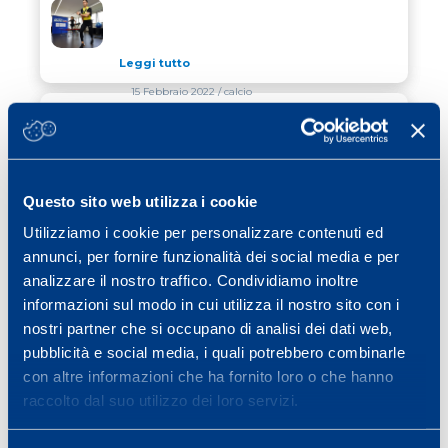
ALLENAMENTO ISOINERZIALE
Leggi tutto
15 Febbraio 2022
/ calcio
PER VINCERE LA PARTITA ALLENATI
PER VINCERE LA PARTITA ALLENATI (POCO) IL MAT
(POCO) IL MATTINO STESSO
Leggi tutto
Questo sito web utilizza i cookie
13 Dicembre 2021
/ ciclismo
Utilizziamo i cookie per personalizzare contenuti ed
annunci, per fornire funzionalità dei social media e per
NON SMETTERE DI PEDALARE: SEI PIU’
FORTE DI QUANTO PENSI
analizzare il nostro traffico. Condividiamo inoltre
informazioni sul modo in cui utilizza il nostro sito con i
Leggi tutto
nostri partner che si occupano di analisi dei dati web,
pubblicità e social media, i quali potrebbero combinarle
con altre informazioni che ha fornito loro o che hanno
Previous page
Page
Page
Page
Page
Page
Page
«
1
…
3
4
5
6
7
…
raccolto dal suo utilizzo dei loro servizi.
Page
Next page
11
»