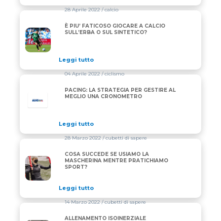
28 Aprile 2022
/ calcio
È PIU’ FATICOSO GIOCARE A CALCIO
È PIU’ FATICOSO GIOCARE A CALCIO SULL’ERBA O S
SULL’ERBA O SUL SINTETICO?
Leggi tutto
04 Aprile 2022
/ ciclismo
PACING: LA STRATEGIA PER GESTIRE AL
MEGLIO UNA CRONOMETRO
Leggi tutto
28 Marzo 2022
/ cubetti di sapere
COSA SUCCEDE SE USIAMO LA
COSA SUCCEDE SE USIAMO LA MASCHERINA MENTR
MASCHERINA MENTRE PRATICHIAMO
SPORT?
Leggi tutto
14 Marzo 2022
/ cubetti di sapere
ALLENAMENTO ISOINERZIALE