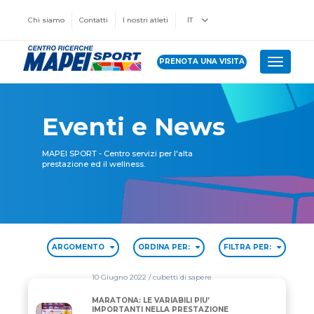
Chi siamo
Contatti
I nostri atleti
IT
PRENOTA UNA VISITA
Toggle 
Eventi e News
MAPEI SPORT - Centro servizi per l'alta
prestazione ed il wellness.
ARGOMENTO
ORDINA PER:
FILTRA PER:
10 Giugno 2022
/ cubetti di sapere
MARATONA: LE VARIABILI PIU’
MARATONA: LE VARIABILI PIU’ IMPORTANTI NELLA
IMPORTANTI NELLA PRESTAZIONE