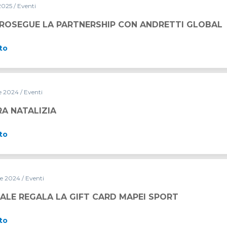
 2025
/ Eventi
ERSHIP CON ANDRETTI GLOBAL
PROSEGUE LA PARTNERSHIP CON ANDRETTI GLOBAL
to
e 2024
/ Eventi
A NATALIZIA
to
re 2024
/ Eventi
T CARD MAPEI SPORT
ALE REGALA LA GIFT CARD MAPEI SPORT
to