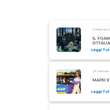
11 Febbraio
IL FOAM ROLLER PER IL RE
IL FOAM
D’ITALI
Leggi Tut
24 Gennaio
MAPEI E RACHELE SOMASCHI
MAPEI E
Leggi Tut