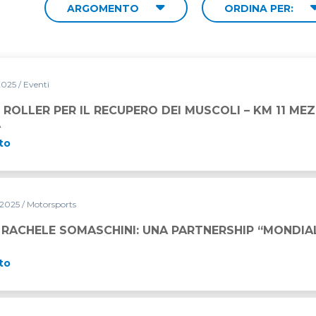
ARGOMENTO
ORDINA PER:
 2025
/ Eventi
CUPERO DEI MUSCOLI – KM 11 MEZZA MARATONA D’ITALIA
 ROLLER PER IL RECUPERO DEI MUSCOLI – KM 11 M
A
to
 2025
/ Motorsports
NI: UNA PARTNERSHIP “MONDIALE” PER IL 2025
 RACHELE SOMASCHINI: UNA PARTNERSHIP “MONDIALE
to