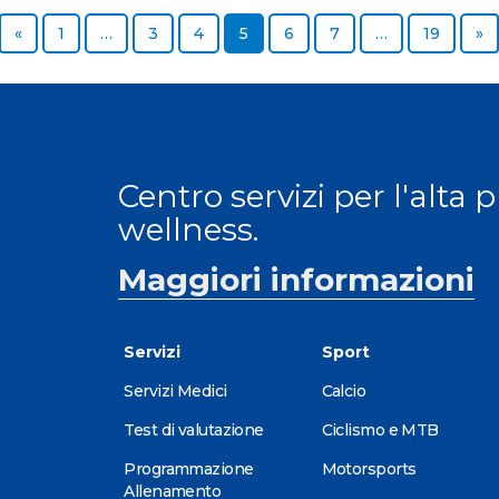
Previous page
Page
Page
Page
Page
Page
Page
Page
N
«
1
…
3
4
5
6
7
…
19
»
Centro servizi per l'alta 
wellness.
Maggiori informazioni
Servizi
Sport
Servizi Medici
Calcio
Test di valutazione
Ciclismo e MTB
Programmazione
Motorsports
Allenamento