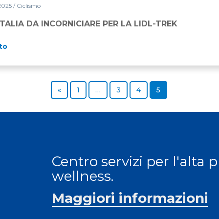
2025
/ Ciclismo
ITALIA DA INCORNICIARE PER LA LIDL-TREK
to
Previous page
Page
Page
Page
Page
«
1
…
3
4
5
Centro servizi per l'alta 
wellness.
Maggiori informazioni