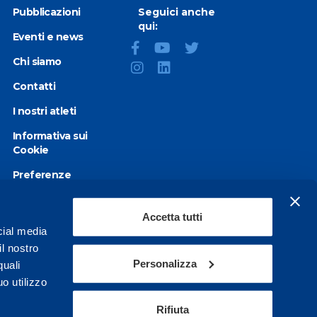
Pubblicazioni
Seguici anche
qui:
Eventi e news
Chi siamo
Contatti
I nostri atleti
Informativa sui
Cookie
Preferenze
Cookie
Privacy Policy
Accetta tutti
cial media
Dichiarazione di
il nostro
accessibilità
Personalizza
quali
o utilizzo
Rifiuta