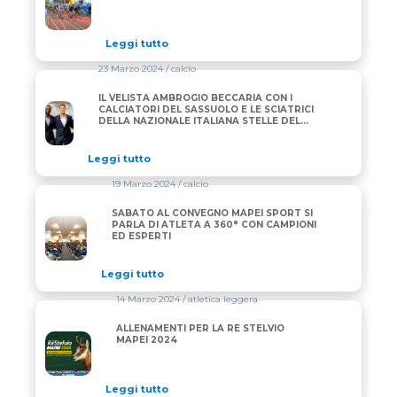
Leggi tutto
23 Marzo 2024
/ calcio
IL VELISTA AMBROGIO BECCARIA CON I
IL VELISTA AMBROGIO BECCARIA CON I CALCIATORI
CALCIATORI DEL SASSUOLO E LE SCIATRICI
DELLA NAZIONALE ITALIANA STELLE DEL
10° CONVEGNO MAPEI SPORT
Leggi tutto
19 Marzo 2024
/ calcio
SABATO AL CONVEGNO MAPEI SPORT SI
SABATO AL CONVEGNO MAPEI SPORT SI PARLA DI A
PARLA DI ATLETA A 360° CON CAMPIONI
ED ESPERTI
Leggi tutto
14 Marzo 2024
/ atletica leggera
ALLENAMENTI PER LA RE STELVIO
ALLENAMENTI PER LA RE STELVIO MAPEI 2024
MAPEI 2024
Leggi tutto