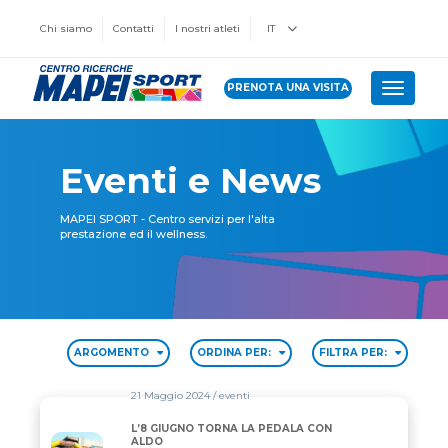
Chi siamo
Contatti
I nostri atleti
IT
PRENOTA UNA VISITA
Toggle 
Eventi e News
MAPEI SPORT - Centro servizi per l'alta
prestazione ed il wellness.
ARGOMENTO
ORDINA PER:
FILTRA PER:
21 Maggio 2024
/ eventi
L’8 GIUGNO TORNA LA PEDALA CON
L’8 GIUGNO TORNA LA PEDALA CON ALDO
ALDO