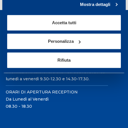
Mostra dettagli
Accetta tutti
Personalizza
Sport Service Mapei S.r.l. - Via Busto Fagnano 38,
21057 Olgiate Olona (Varese) Italia.
Rifiuta
Per prenotare una visita o avere ulteriori
informazioni: telefonare allo +39 0331 575757 da
lunedì a venerdì 9.30-12.30 e 14.30-17.30.
ORARI DI APERTURA RECEPTION
Da Lunedì al Venerdì
08.30 - 18.30