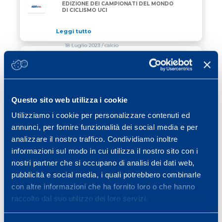
EDIZIONE DEI CAMPIONATI DEL MONDO
DI CICLISMO UCI
Leggi tutto
18 Luglio 2023
/ calcio
CONSIGLI PER LA PREPARAZIONE
CONSIGLI PER LA PREPARAZIONE ESTIVA DEL CALC
ESTIVA DEL CALCIATORE
Leggi tutto
Questo sito web utilizza i cookie
13 Giugno 2023
/ ciclismo
Utilizziamo i cookie per personalizzare contenuti ed
annunci, per fornire funzionalità dei social media e per
SI AVVICINA LA VARESE VAN
SI AVVICINA LA VARESE VAN VLAANDEREN
VLAANDEREN
analizzare il nostro traffico. Condividiamo inoltre
informazioni sul modo in cui utilizza il nostro sito con i
Leggi tutto
nostri partner che si occupano di analisi dei dati web,
pubblicità e social media, i quali potrebbero combinarle
con altre informazioni che ha fornito loro o che hanno
Previous page
Page
Page
Page
Page
Page
Page
«
1
…
3
4
5
6
7
…
raccolto dal suo utilizzo dei loro servizi.
Page
Next page
11
»