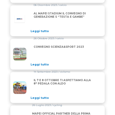
06 Dicembre 2023
/ calcio
AL MAPEI STADIUM IL CONVEGNO DI
GENERAZIONE S “TESTA E GAMBE”
Leggi tutto
26 Ottobre 2023
/ calcio
CONVEGNO SCIENZA&SPORT 2023
CONVEGNO SCIENZA&SPORT 2023
Leggi tutto
14 Settembre 2023
/ ciclismo
IL 7 E 8 OTTOBRE TI ASPETTIAMO ALLA
IL 7 E 8 OTTOBRE TI ASPETTIAMO ALLA 8° PEDALA
8° PEDALA CON ALDO
Leggi tutto
26 Luglio 2023
/ cycling
MAPEI OFFICIAL PARTNER DELLA PRIMA