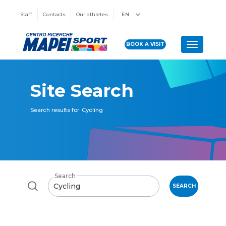
Staff
Contacts
Our athletes
EN
BOOK A VISIT
Toggle n
Site Search
Search results for: Cycling
Search
SEARCH