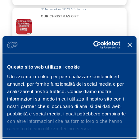
30 November 2020 / Ciclismo
OUR CHRISTMAS GIFT
Read all
02 November 2020 / Ciclismo
WINTER PROMO
Questo sito web utilizza i cookie
Utilizziamo i cookie per personalizzare contenuti ed
Read all
annunci, per fornire funzionalità dei social media e per
01 July 2020 / Ciclismo
analizzare il nostro traffico. Condividiamo inoltre
PROMO JULY 2020
informazioni sul modo in cui utilizza il nostro sito con i
nostri partner che si occupano di analisi dei dati web,
pubblicità e social media, i quali potrebbero combinarle
Read all
con altre informazioni che ha fornito loro o che hanno
raccolto dal suo utilizzo dei loro servizi.