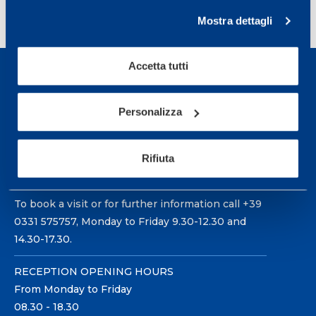
<
1
…
3
4
5
6
7
…
Mostra dettagli
11
>
Accetta tutti
Personalizza
Sport Service Mapei S.r.l. - Via Busto Fagnano 38,
Rifiuta
21057 Olgiate Olona (Varese) Italy.
To book a visit or for further information call +39
0331 575757, Monday to Friday 9.30-12.30 and
14.30-17.30.
RECEPTION OPENING HOURS
From Monday to Friday
08.30 - 18.30