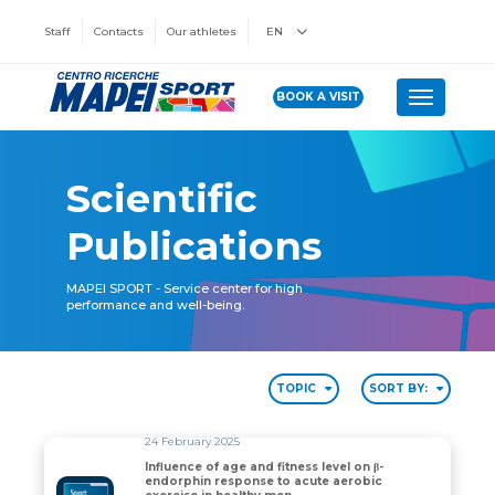
Staff
Contacts
Our athletes
EN
BOOK A VISIT
Toggle n
Scientific
Publications
MAPEI SPORT - Service center for high
performance and well-being.
TOPIC
SORT BY:
24 February 2025
Influence of age and fitness level on β-
endorphin response to acute aerobic
Influence of age and fitness level on β-endorphin res