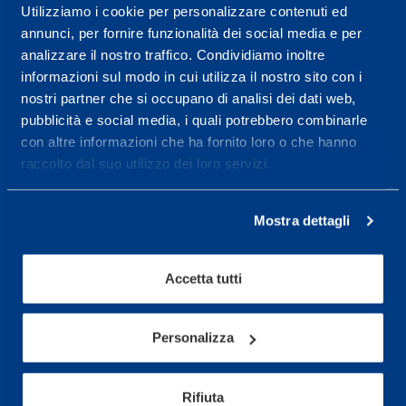
Utilizziamo i cookie per personalizzare contenuti ed
annunci, per fornire funzionalità dei social media e per
Service center for high
analizzare il nostro traffico. Condividiamo inoltre
performance and well-
informazioni sul modo in cui utilizza il nostro sito con i
being.
nostri partner che si occupano di analisi dei dati web,
pubblicità e social media, i quali potrebbero combinarle
More informations
con altre informazioni che ha fornito loro o che hanno
raccolto dal suo utilizzo dei loro servizi.
Services
Mostra dettagli
Medical Services
Assessment Test
Accetta tutti
Training Schedule
Personalizza
Sport
Soccer
Rifiuta