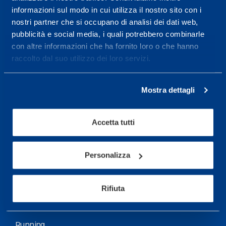
informazioni sul modo in cui utilizza il nostro sito con i
More informations
nostri partner che si occupano di analisi dei dati web,
pubblicità e social media, i quali potrebbero combinarle
con altre informazioni che ha fornito loro o che hanno
Services
raccolto dal suo utilizzo dei loro servizi.
Medical Services
Assessment Test
Mostra dettagli
Training Schedule
Accetta tutti
Sport
Soccer
Personalizza
Cycling and MTB
Rifiuta
Motor Sports
Basketball
Running