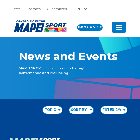
Staff
Contacts
Our athletes
EN
BOOK A VISIT
Toggle n
News and Events
MAPEI SPORT - Service center for high
performance and well-being.
TOPIC
SORT BY:
FILTER BY: