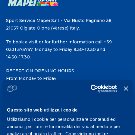
Sport Service Mapei S.r.l. - Via Busto Fagnano 38,
21057 Olgiate Olona (Varese) Italy.
To book a visit or for further information call +39
0331 575757, Monday to Friday 9.30-12.30 and
14.30-17.30.
RECEPTION OPENING HOURS
From Monday to Friday
08.30 - 18.30
Questo sito web utilizza i cookie
Service center for high
performance and well-
Utilizziamo i cookie per personalizzare contenuti ed
annunci, per fornire funzionalità dei social media e per
being.
analizzare il nostro traffico. Condividiamo inoltre