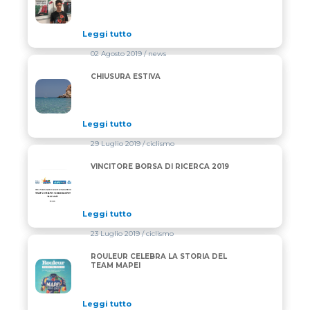
Leggi tutto
02 Agosto 2019
/ news
CHIUSURA ESTIVA
CHIUSURA ESTIVA
Leggi tutto
29 Luglio 2019
/ ciclismo
VINCITORE BORSA DI RICERCA 2019
VINCITORE BORSA DI RICERCA 2019
Leggi tutto
23 Luglio 2019
/ ciclismo
ROULEUR CELEBRA LA STORIA DEL
ROULEUR CELEBRA LA STORIA DEL TEAM MAPEI
TEAM MAPEI
Leggi tutto