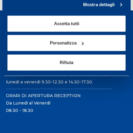
Mostra dettagli
Accetta tutti
Personalizza
Sport Service Mapei S.r.l. - Via Busto Fagnano 38,
21057 Olgiate Olona (Varese) Italia.
Rifiuta
Per prenotare una visita o avere ulteriori
informazioni: telefonare allo +39 0331 575757 da
lunedì a venerdì 9.30-12.30 e 14.30-17.30.
ORARI DI APERTURA RECEPTION
Da Lunedì al Venerdì
08.30 - 18.30