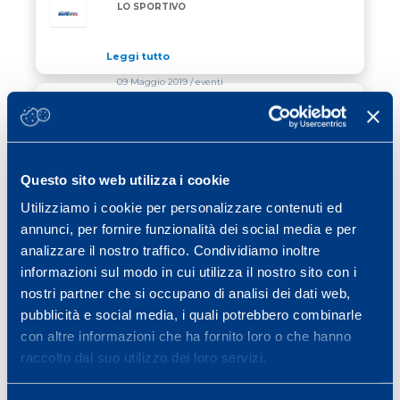
LO SPORTIVO
Leggi tutto
09 Maggio 2019
/ eventi
LO SPECIALE “NERO&VERDE” SUL
LO SPECIALE “NERO&VERDE” SUL NOSTRO CONVE
NOSTRO CONVEGNO
Leggi tutto
Questo sito web utilizza i cookie
06 Maggio 2019
/ eventi
Utilizziamo i cookie per personalizzare contenuti ed
annunci, per fornire funzionalità dei social media e per
PARTECIPAZIONE RECORD PER IL 9°
PARTECIPAZIONE RECORD PER IL 9° CONVEGNO D
CONVEGNO DEL CENTRO RICERCHE
analizzare il nostro traffico. Condividiamo inoltre
MAPEI SPORT
informazioni sul modo in cui utilizza il nostro sito con i
Leggi tutto
nostri partner che si occupano di analisi dei dati web,
pubblicità e social media, i quali potrebbero combinarle
con altre informazioni che ha fornito loro o che hanno
Previous page
Page
Page
Page
Page
Page
Page
«
1
…
28
29
30
31
32
raccolto dal suo utilizzo dei loro servizi.
Page
Next page
…
40
»