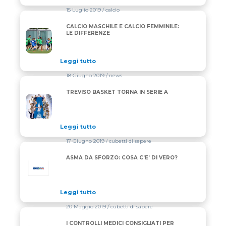
15 Luglio 2019
/ calcio
CALCIO MASCHILE E CALCIO FEMMINILE:
CALCIO MASCHILE E CALCIO FEMMINILE: LE DIFFER
LE DIFFERENZE
Leggi tutto
18 Giugno 2019
/ news
TREVISO BASKET TORNA IN SERIE A
TREVISO BASKET TORNA IN SERIE A
Leggi tutto
17 Giugno 2019
/ cubetti di sapere
ASMA DA SFORZO: COSA C’E’ DI VERO?
Leggi tutto
20 Maggio 2019
/ cubetti di sapere
I CONTROLLI MEDICI CONSIGLIATI PER