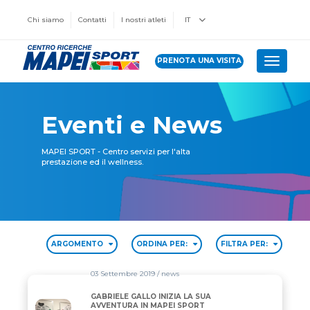
Chi siamo
Contatti
I nostri atleti
IT
PRENOTA UNA VISITA
Toggle 
Eventi e News
MAPEI SPORT - Centro servizi per l'alta
prestazione ed il wellness.
ARGOMENTO
ORDINA PER:
FILTRA PER:
03 Settembre 2019
/ news
GABRIELE GALLO INIZIA LA SUA
GABRIELE GALLO INIZIA LA SUA AVVENTURA IN MA
AVVENTURA IN MAPEI SPORT