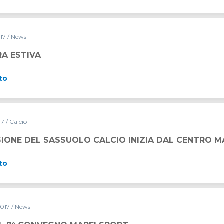
017
/ News
RA ESTIVA
to
017
/ Calcio
IONE DEL SASSUOLO CALCIO INIZIA DAL CENTRO M
to
2017
/ News