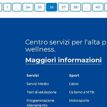
Previous page
Page
Page
Page
Page
Page
Page
Page
1
…
34
35
36
37
38
…
40
Centro servizi per l'alta 
wellness.
Maggiori informazioni
Servizi
Sport
Servizi Medici
Calcio
Test di valutazione
Ciclismo e MTB
Programmazione
Motorsports
Allenamento