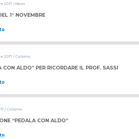
re 2017
/ News
DEL 1° NOVEMBRE
to
re 2017
/ Ciclismo
 CON ALDO” PER RICORDARE IL PROF. SASSI
to
017
/ Ciclismo
IONE “PEDALA CON ALDO”
to