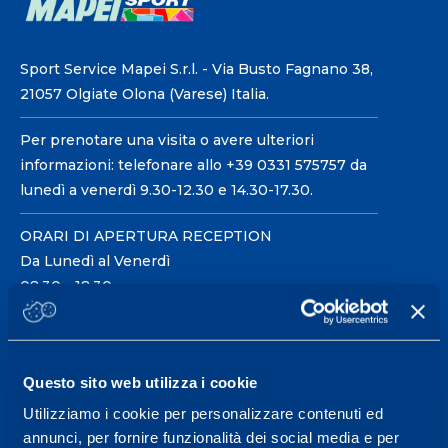
Sport Service Mapei S.r.l. - Via Busto Fagnano 38,
21057 Olgiate Olona (Varese) Italia.
Per prenotare una visita o avere ulteriori
informazioni: telefonare allo +39 0331 575757 da
lunedì a venerdì 9.30-12.30 e 14.30-17.30.
ORARI DI APERTURA RECEPTION
Da Lunedì al Venerdì
08.30 - 18.30
Centro servizi per l'alta
Questo sito web utilizza i cookie
prestazione ed il
Utilizziamo i cookie per personalizzare contenuti ed
wellness.
annunci, per fornire funzionalità dei social media e per