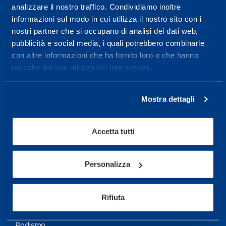
analizzare il nostro traffico. Condividiamo inoltre
Maggiori informazioni
informazioni sul modo in cui utilizza il nostro sito con i
nostri partner che si occupano di analisi dei dati web,
pubblicità e social media, i quali potrebbero combinarle
Servizi
con altre informazioni che ha fornito loro o che hanno
Servizi Medici
raccolto dal suo utilizzo dei loro servizi.
Test di valutazione
Mostra dettagli
Programmazione Allenamento
Accetta tutti
Sport
Calcio
Personalizza
Ciclismo e MTB
Motorsports
Rifiuta
Pallacanestro
Podismo