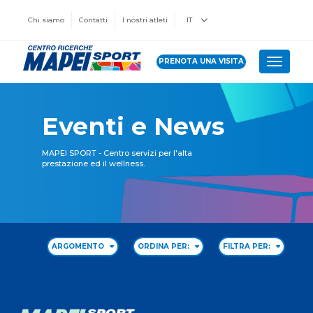
Chi siamo
Contatti
I nostri atleti
IT
PRENOTA UNA VISITA
Toggle 
Eventi e News
MAPEI SPORT - Centro servizi per l'alta
prestazione ed il wellness.
ARGOMENTO
ORDINA PER:
FILTRA PER: