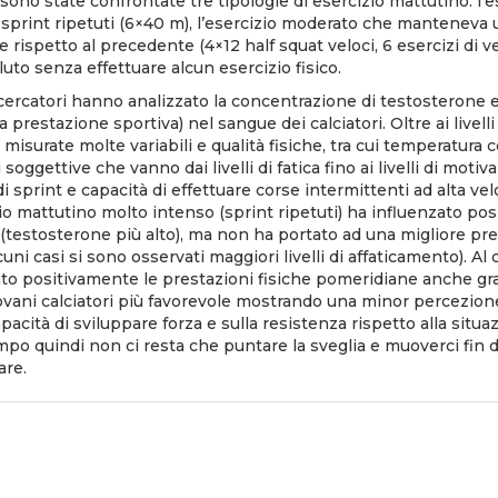
 sono state confrontate tre tipologie di esercizio mattutino: l’
 sprint ripetuti (6×40 m), l’esercizio moderato che manteneva u
e rispetto al precedente (4×12 half squat veloci, 6 esercizi di 
oluto senza effettuare alcun esercizio fisico.
icercatori hanno analizzato la concentrazione di testosterone 
 prestazione sportiva) nel sangue dei calciatori. Oltre ai livelli
isurate molte variabili e qualità fisiche, tra cui temperatura c
 soggettive che vanno dai livelli di fatica fino ai livelli di moti
i sprint e capacità di effettuare corse intermittenti ad alta velo
o mattutino molto intenso (sprint ripetuti) ha influenzato posit
 (testosterone più alto), ma non ha portato ad una migliore pre
uni casi si sono osservati maggiori livelli di affaticamento). Al c
to positivamente le prestazioni fisiche pomeridiane anche gra
iovani calciatori più favorevole mostrando una minor percezione 
acità di sviluppare forza e sulla resistenza rispetto alla situaz
mpo quindi non ci resta che puntare la sveglia e muoverci fin d
are.