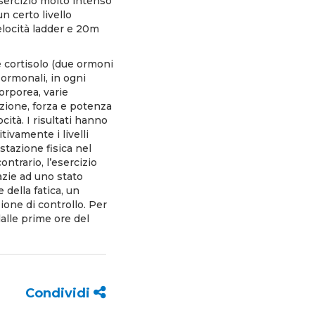
esercizio molto intenso
n certo livello
velocità ladder e 20m
e cortisolo (due ormoni
 ormonali, in ogni
orporea, varie
vazione, forza e potenza
cità. I risultati hanno
ivamente i livelli
stazione fisica nel
ontrario, l’esercizio
zie ad uno stato
della fatica, un
ione di controllo. Per
alle prime ore del
Condividi