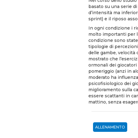
Nel corso dello studio
basato su una serie di
d’intensità ma inferior
sprint) e il riposo ass
In ogni condizione i r
molto importanti per la
condizione sono state m
tipologie di percezioni
delle gambe, velocità d
mostrato che l’esercizi
ormonali dei giocatori
pomeriggio (anzi in alc
moderato ha influenza
psicofisiologico dei g
miglioramento sulla cap
essere scattanti in ca
mattino, senza esager
ALLENAMENTO