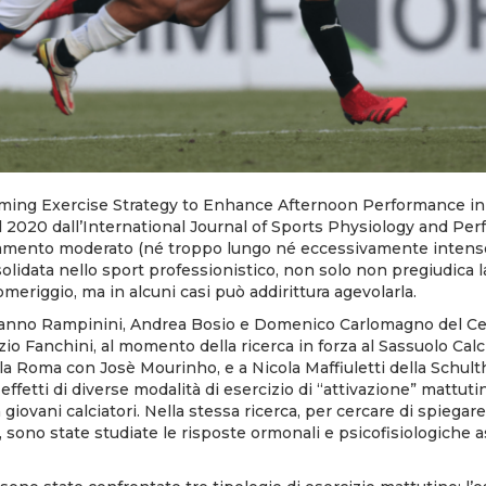
ming Exercise Strategy to Enhance Afternoon Performance in
l 2020 dall’International Journal of Sports Physiology and Pe
amento moderato (né troppo lungo né eccessivamente intenso)
solidata nello sport professionistico, non solo non pregiudica l
meriggio, ma in alcuni casi può addirittura agevolarla.
anno Rampinini, Andrea Bosio e Domenico Carlomagno del Ce
io Fanchini, al momento della ricerca in forza al Sassuolo Ca
lla Roma con Josè Mourinho, e a Nicola Maffiuletti della Schult
ffetti di diverse modalità di esercizio di “attivazione” mattuti
giovani calciatori. Nella stessa ricerca, per cercare di spiegar
ti, sono state studiate le risposte ormonali e psicofisiologiche a