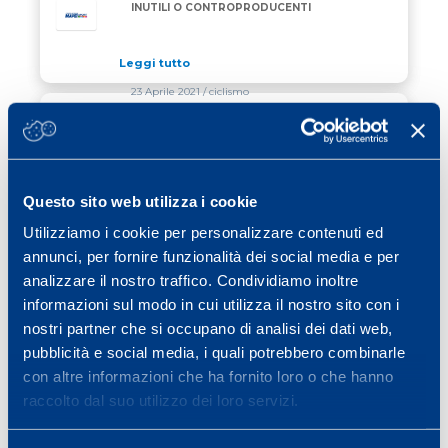
INUTILI O CONTROPRODUCENTI
Leggi tutto
23 Aprile 2021
/ ciclismo
QUANTO A LUNGO PUO’ DURARE LO
SFORZO DI UN CICLISTA?
Leggi tutto
Questo sito web utilizza i cookie
21 Aprile 2021
/ ciclismo
Utilizziamo i cookie per personalizzare contenuti ed
annunci, per fornire funzionalità dei social media e per
DOLORE AL GINOCCHIO E POSIZIONE IN
SELLA
analizzare il nostro traffico. Condividiamo inoltre
informazioni sul modo in cui utilizza il nostro sito con i
Leggi tutto
nostri partner che si occupano di analisi dei dati web,
pubblicità e social media, i quali potrebbero combinarle
con altre informazioni che ha fornito loro o che hanno
Previous page
Page
Page
Page
Page
Page
Page
«
1
…
5
6
7
8
9
…
raccolto dal suo utilizzo dei loro servizi.
Page
Next page
11
»