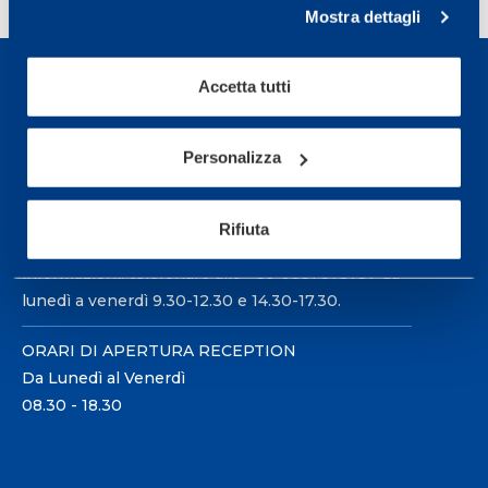
Mostra dettagli
Accetta tutti
Personalizza
Sport Service Mapei S.r.l. - Via Busto Fagnano 38,
21057 Olgiate Olona (Varese) Italia.
Rifiuta
Per prenotare una visita o avere ulteriori
informazioni: telefonare allo +39 0331 575757 da
lunedì a venerdì 9.30-12.30 e 14.30-17.30.
ORARI DI APERTURA RECEPTION
Da Lunedì al Venerdì
08.30 - 18.30