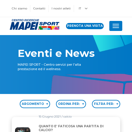
Chi siamo
Contatti
I nostri atleti
IT
PRENOTA UNA VISITA
Toggle 
Eventi e News
MAPEI SPORT - Centro servizi per l'alta
prestazione ed il wellness.
ARGOMENTO
ORDINA PER:
FILTRA PER:
15 Giugno 2021
/ calcio
QUANTO E’ FATICOSA UNA PARTITA DI
QUANTO E’ FATICOSA UNA PARTITA DI CALCIO?
CALCIO?