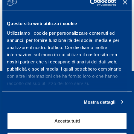
CENTRO RICERCHE MAPEI SPORT
ESERCIZIO FISICO
Questo sito web utilizza i cookie
Utilizziamo i cookie per personalizzare contenuti ed
Condividi
annunci, per fornire funzionalità dei social media e per
analizzare il nostro traffico. Condividiamo inoltre
informazioni sul modo in cui utilizza il nostro sito con i
nostri partner che si occupano di analisi dei dati web,
pubblicità e social media, i quali potrebbero combinarle
con altre informazioni che ha fornito loro o che hanno
raccolto dal suo utilizzo dei loro servizi.
Mostra dettagli
Sport Service Mapei S.r.l. - Via Busto Fagnano 38,
21057 Olgiate Olona (Varese) Italia.
Accetta tutti
Per prenotare una visita o avere ulteriori