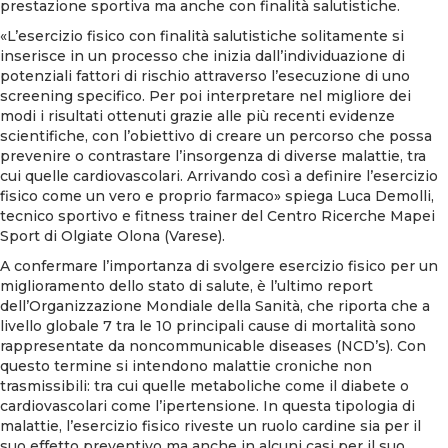
prestazione sportiva ma anche con finalità salutistiche.
«L’esercizio fisico con finalità salutistiche solitamente si
inserisce in un processo che inizia dall’individuazione di
potenziali fattori di rischio attraverso l’esecuzione di uno
screening specifico. Per poi interpretare nel migliore dei
modi i risultati ottenuti grazie alle più recenti evidenze
scientifiche, con l’obiettivo di creare un percorso che possa
prevenire o contrastare l’insorgenza di diverse malattie, tra
cui quelle cardiovascolari. Arrivando così a definire l’esercizio
fisico come un vero e proprio farmaco» spiega Luca Demolli,
tecnico sportivo e fitness trainer del Centro Ricerche Mapei
Sport di Olgiate Olona (Varese).
A confermare l’importanza di svolgere esercizio fisico per un
miglioramento dello stato di salute, è l’ultimo report
dell’Organizzazione Mondiale della Sanità, che riporta che a
livello globale 7 tra le 10 principali cause di mortalità sono
rappresentate da noncommunicable diseases (NCD’s). Con
questo termine si intendono malattie croniche non
trasmissibili: tra cui quelle metaboliche come il diabete o
cardiovascolari come l’ipertensione. In questa tipologia di
malattie, l’esercizio fisico riveste un ruolo cardine sia per il
suo effetto preventivo ma anche in alcuni casi per il suo