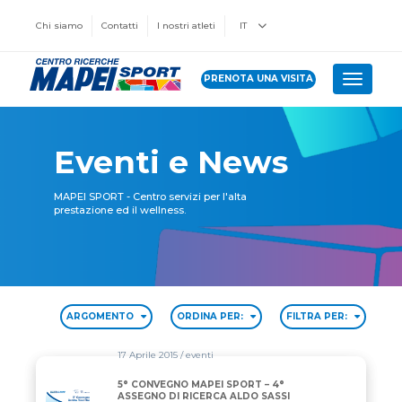
Chi siamo
Contatti
I nostri atleti
IT
PRENOTA UNA VISITA
Toggle 
Eventi e News
MAPEI SPORT - Centro servizi per l'alta
prestazione ed il wellness.
ARGOMENTO
ORDINA PER:
FILTRA PER:
17 Aprile 2015
/ eventi
5° CONVEGNO MAPEI SPORT – 4°
5° CONVEGNO MAPEI SPORT – 4° ASSEGNO DI RICER
ASSEGNO DI RICERCA ALDO SASSI