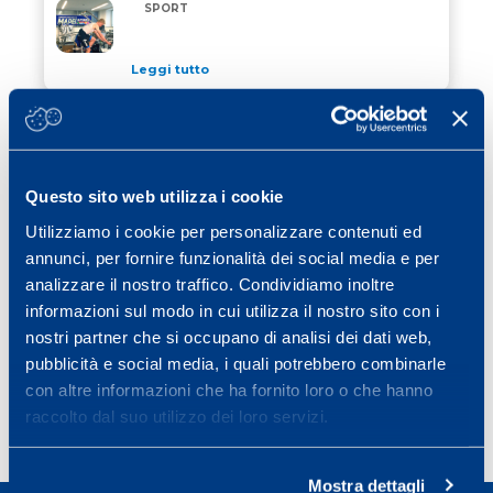
GAZPROM RUSVELO OSPITE IN MAPEI SPORT
SPORT
Leggi tutto
14 Marzo 2016
/ calcio
SASSUOLO NEWS: INTERVISTA AL
SASSUOLO NEWS: INTERVISTA AL DOTT. SQUINZI PE
DOTT. SQUINZI PER RADIO RAI
Questo sito web utilizza i cookie
Leggi tutto
Utilizziamo i cookie per personalizzare contenuti ed
16 Marzo 2016
/ news
annunci, per fornire funzionalità dei social media e per
PETER FILL VINCE LA DISCESA LIBERA
analizzare il nostro traffico. Condividiamo inoltre
informazioni sul modo in cui utilizza il nostro sito con i
nostri partner che si occupano di analisi dei dati web,
Leggi tutto
pubblicità e social media, i quali potrebbero combinarle
con altre informazioni che ha fornito loro o che hanno
raccolto dal suo utilizzo dei loro servizi.
Page
Page
Page
Page
Next page
1
2
3
…
40
»
Mostra dettagli