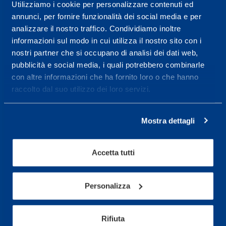
Centro servizi per l'alta
Utilizziamo i cookie per personalizzare contenuti ed
annunci, per fornire funzionalità dei social media e per
prestazione ed il
analizzare il nostro traffico. Condividiamo inoltre
wellness.
informazioni sul modo in cui utilizza il nostro sito con i
nostri partner che si occupano di analisi dei dati web,
Maggiori informazioni
pubblicità e social media, i quali potrebbero combinarle
con altre informazioni che ha fornito loro o che hanno
raccolto dal suo utilizzo dei loro servizi.
Servizi
Servizi Medici
Mostra dettagli
Test di valutazione
Programmazione Allenamento
Accetta tutti
Sport
Personalizza
Calcio
Ciclismo e MTB
Rifiuta