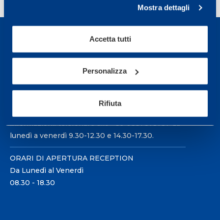
Mostra dettagli
Accetta tutti
Personalizza
Sport Service Mapei S.r.l. - Via Busto Fagnano 38,
21057 Olgiate Olona (Varese) Italia.
Rifiuta
Per prenotare una visita o avere ulteriori
informazioni: telefonare allo +39 0331 575757 da
lunedì a venerdì 9.30-12.30 e 14.30-17.30.
ORARI DI APERTURA RECEPTION
Da Lunedì al Venerdì
08.30 - 18.30