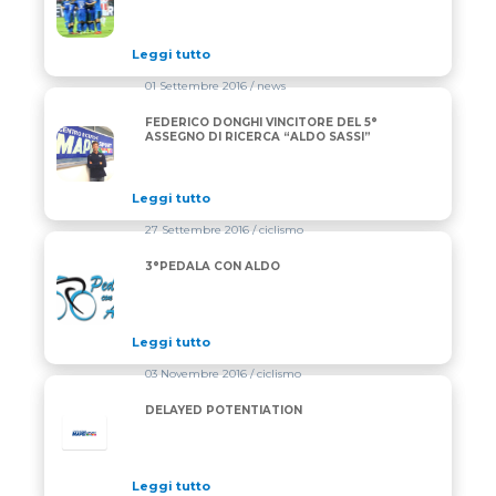
Leggi tutto
01 Settembre 2016
/ news
FEDERICO DONGHI VINCITORE DEL 5°
FEDERICO DONGHI VINCITORE DEL 5° ASSEGNO DI R
ASSEGNO DI RICERCA “ALDO SASSI”
Leggi tutto
27 Settembre 2016
/ ciclismo
3°PEDALA CON ALDO
3°PEDALA CON ALDO
Leggi tutto
03 Novembre 2016
/ ciclismo
DELAYED POTENTIATION
Leggi tutto