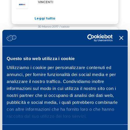
VINCENTI
Leggi tutto
30 Marzo 2017
/ calcio
LA VIAREGGIO CUP E’ DEL SASSUOLO
LA VIAREGGIO CUP E’ DEL SASSUOLO
Leggi tutto
Questo sito web utilizza i cookie
03 Aprile 2017
/ eventi
Utilizziamo i cookie per personalizzare contenuti ed
annunci, per fornire funzionalità dei social media e per
7° CONVEGNO MAPEI SPORT
analizzare il nostro traffico. Condividiamo inoltre
informazioni sul modo in cui utilizza il nostro sito con i
Leggi tutto
nostri partner che si occupano di analisi dei dati web,
pubblicità e social media, i quali potrebbero combinarle
con altre informazioni che ha fornito loro o che hanno
Previous page
Page
Page
Page
Page
Page
Page
«
1
2
3
4
5
…
40
raccolto dal suo utilizzo dei loro servizi.
Next page
»