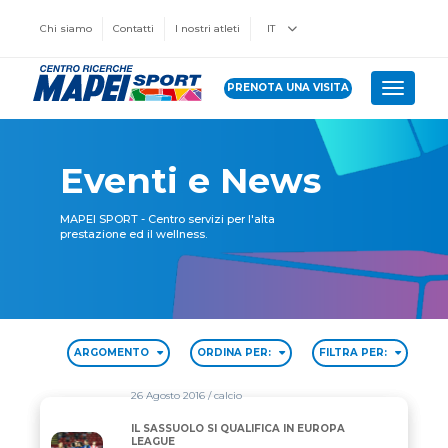
Chi siamo
Contatti
I nostri atleti
IT
PRENOTA UNA VISITA
Toggle 
Eventi e News
MAPEI SPORT - Centro servizi per l'alta
prestazione ed il wellness.
ARGOMENTO
ORDINA PER:
FILTRA PER:
26 Agosto 2016
/ calcio
IL SASSUOLO SI QUALIFICA IN EUROPA
IL SASSUOLO SI QUALIFICA IN EUROPA LEAGUE
LEAGUE