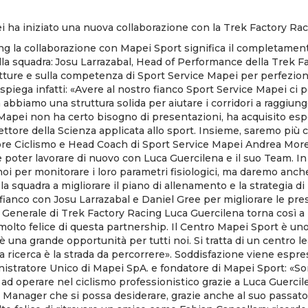
 ha iniziato una nuova collaborazione con la Trek Factory Rac
g la collaborazione con Mapei Sport significa il completament
lla squadra: Josu Larrazabal, Head of Performance della Trek F
utture e sulla competenza di Sport Service Mapei per perfezio
l spiega infatti: «Avere al nostro fianco Sport Service Mapei ci 
 abbiamo una struttura solida per aiutare i corridori a raggiu
 Mapei non ha certo bisogno di presentazioni, ha acquisito es
ttore della Scienza applicata allo sport. Insieme, saremo più co
ore Ciclismo e Head Coach di Sport Service Mapei Andrea Morel
poter lavorare di nuovo con Luca Guercilena e il suo Team. In 
noi per monitorare i loro parametri fisiologici, ma daremo anch
 la squadra a migliorare il piano di allenamento e la strategia 
 fianco con Josu Larrazabal e Daniel Gree per migliorare le pres
re Generale di Trek Factory Racing Luca Guercilena torna così a
olto felice di questa partnership. Il Centro Mapei Sport è uno 
una grande opportunità per tutti noi. Si tratta di un centro lea
a ricerca è la strada da percorrere». Soddisfazione viene espr
nistratore Unico di Mapei SpA. e fondatore di Mapei Sport: «
ad operare nel ciclismo professionistico grazie a Luca Guercil
 Manager che si possa desiderare, grazie anche al suo passato 