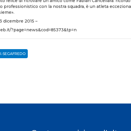
o felice di ritrovare un amico come Fabian Cancellara: ricordo
mo professionistico con la nostra squadra, è un atleta ecceziona
nsieme».
 3 dicembre 2015 –
iweb.it/?page=news&cod=85373&tp=n
K-SEGAFREDO