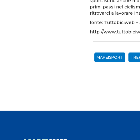
sport. Sono anche molt
primi passi nel ciclis
ritrovarci a lavorare i
fonte: Tuttobiciweb –
http://www.tuttobic
MAPEISPORT
TRE