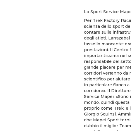
Lo Sport Service Mapei
Per Trek Factory Racin
scienza dello sport de
contare sulle infrastr
degli atleti. Larrazaba
tassello mancante: ora
prestazioni. Il Centro
importantissima nel se
responsabile del sett
grande piacere per me 
corridori verranno da 
scientifico per aiutare
in particolare fianco a
corridore». Il Diretto
Service Mapei: «Sono m
mondo, quindi questa è 
proprio come Trek, e l
Giorgio Squinzi, Ammi
che Mapei Sport torni 
dubbio il miglior Team