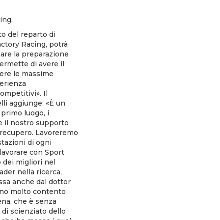
ing.
o del reparto di
actory Racing, potrà
nare la preparazione
permette di avere il
ngere le massime
perienza
mpetitivi». Il
li aggiunge: «È un
primo luogo, i
e il nostro supporto
di recupero. Lavoreremo
tazioni di ogni
 lavorare con Sport
dei migliori nel
der nella ricerca,
essa anche dal dottor
Sono molto contento
ena, che è senza
di scienziato dello