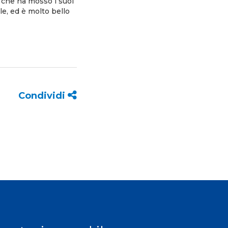
 che ha mosso i suoi
le, ed è molto bello
Condividi