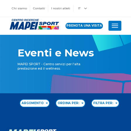
Chi siamo
Contatti
I nostri atleti
IT
PRENOTA UNA VISITA
Toggle 
Eventi e News
MAPEI SPORT - Centro servizi per l'alta
prestazione ed il wellness.
ARGOMENTO
ORDINA PER:
FILTRA PER: