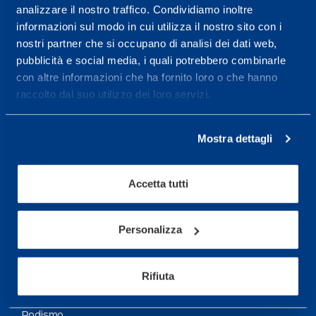
analizzare il nostro traffico. Condividiamo inoltre
Maggiori informazioni
informazioni sul modo in cui utilizza il nostro sito con i
nostri partner che si occupano di analisi dei dati web,
pubblicità e social media, i quali potrebbero combinarle
Servizi
con altre informazioni che ha fornito loro o che hanno
Servizi Medici
raccolto dal suo utilizzo dei loro servizi.
Test di valutazione
Mostra dettagli
Programmazione Allenamento
Accetta tutti
Sport
Calcio
Personalizza
Ciclismo e MTB
Motorsports
Rifiuta
Pallacanestro
Podismo