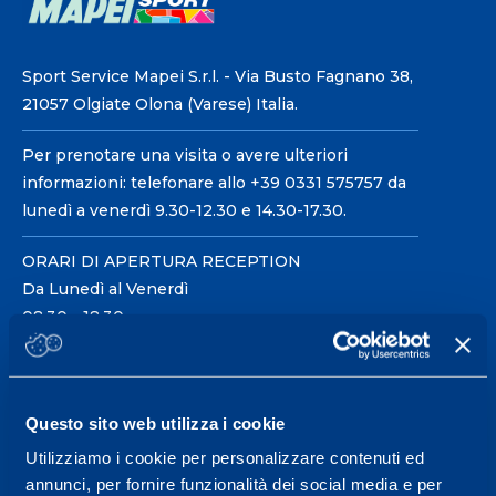
Sport Service Mapei S.r.l. - Via Busto Fagnano 38,
21057 Olgiate Olona (Varese) Italia.
Per prenotare una visita o avere ulteriori
informazioni: telefonare allo +39 0331 575757 da
lunedì a venerdì 9.30-12.30 e 14.30-17.30.
ORARI DI APERTURA RECEPTION
Da Lunedì al Venerdì
08.30 - 18.30
Centro servizi per l'alta
Questo sito web utilizza i cookie
prestazione ed il
Utilizziamo i cookie per personalizzare contenuti ed
wellness.
annunci, per fornire funzionalità dei social media e per