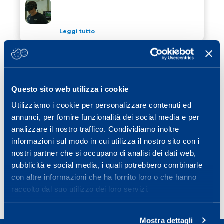
ALLENARSI CON LA REALTA’ VIRTUALE
Leggi tutto
16 Ottobre 2024
/ atletica leggera
PERCHÈ CORRERE? KM 1 MEZZA
PERCHÈ CORRERE? KM 1 MEZZA MARATONA D’ITAL
MARATONA D’ITALIA
Questo sito web utilizza i cookie
Leggi tutto
Utilizziamo i cookie per personalizzare contenuti ed
09 Settembre 2024
/ cubetti di sapere
annunci, per fornire funzionalità dei social media e per
L’UTILIZZO DEI “WERABLE DEVICES”
analizzare il nostro traffico. Condividiamo inoltre
L’UTILIZZO DEI “WERABLE DEVICES” COME STRUME
COME STRUMENTO PER IL
informazioni sul modo in cui utilizza il nostro sito con i
MIGLIORAMENTO DELLO STILE DI VITA
nostri partner che si occupano di analisi dei dati web,
Leggi tutto
pubblicità e social media, i quali potrebbero combinarle
con altre informazioni che ha fornito loro o che hanno
raccolto dal suo utilizzo dei loro servizi.
Page
Page
Page
Page
Next page
1
2
3
…
11
»
Mostra dettagli