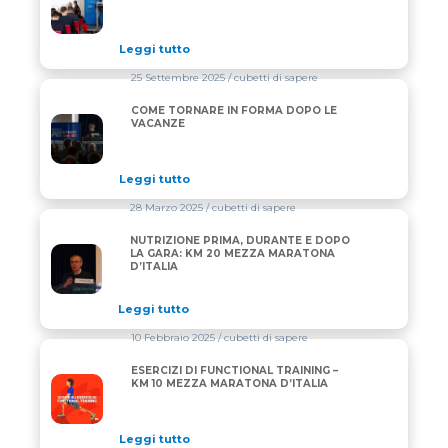
Leggi tutto
25 Settembre 2025
/ cubetti di sapere
COME TORNARE IN FORMA DOPO LE
COME TORNARE IN FORMA DOPO LE VACANZE
VACANZE
Leggi tutto
28 Marzo 2025
/ cubetti di sapere
NUTRIZIONE PRIMA, DURANTE E DOPO
NUTRIZIONE PRIMA, DURANTE E DOPO LA GARA: K
LA GARA: KM 20 MEZZA MARATONA
D’ITALIA
Leggi tutto
10 Febbraio 2025
/ cubetti di sapere
ESERCIZI DI FUNCTIONAL TRAINING –
ESERCIZI DI FUNCTIONAL TRAINING – KM 10 MEZZA
KM 10 MEZZA MARATONA D’ITALIA
Leggi tutto