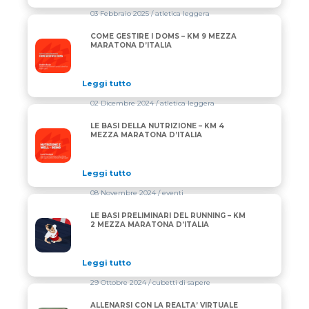
03 Febbraio 2025
/ atletica leggera
COME GESTIRE I DOMS – KM 9 MEZZA
COME GESTIRE I DOMS – KM 9 MEZZA MARATONA D’
MARATONA D’ITALIA
Leggi tutto
02 Dicembre 2024
/ atletica leggera
LE BASI DELLA NUTRIZIONE – KM 4
LE BASI DELLA NUTRIZIONE – KM 4 MEZZA MARATON
MEZZA MARATONA D’ITALIA
Leggi tutto
08 Novembre 2024
/ eventi
LE BASI PRELIMINARI DEL RUNNING – KM
LE BASI PRELIMINARI DEL RUNNING – KM 2 MEZZA
2 MEZZA MARATONA D’ITALIA
Leggi tutto
29 Ottobre 2024
/ cubetti di sapere
ALLENARSI CON LA REALTA’ VIRTUALE