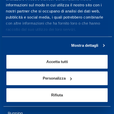
informazioni sul modo in cui utilizza il nostro sito con i
More informations
nostri partner che si occupano di analisi dei dati web,
pubblicità e social media, i quali potrebbero combinarle
con altre informazioni che ha fornito loro o che hanno
Services
raccolto dal suo utilizzo dei loro servizi.
Medical Services
Assessment Test
Mostra dettagli
Training Schedule
Accetta tutti
Sport
Soccer
Personalizza
Cycling and MTB
Rifiuta
Motor Sports
Basketball
Running