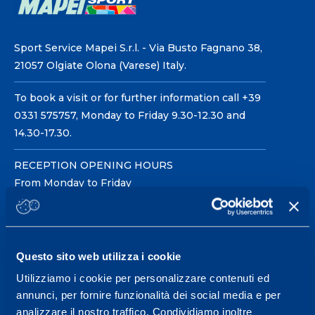
Sport Service Mapei S.r.l. - Via Busto Fagnano 38,
21057 Olgiate Olona (Varese) Italy.
To book a visit or for further information call +39
0331 575757, Monday to Friday 9.30-12.30 and
14.30-17.30.
RECEPTION OPENING HOURS
From Monday to Friday
08.30 - 18.30
Questo sito web utilizza i cookie
Service center for high
performance and well-
Utilizziamo i cookie per personalizzare contenuti ed
annunci, per fornire funzionalità dei social media e per
being.
analizzare il nostro traffico. Condividiamo inoltre