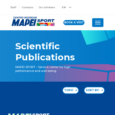
Staff
Contacts
Our athletes
EN
BOOK A VISIT
Toggle n
Scientific
Publications
MAPEI SPORT - Service center for high
performance and well-being.
TOPIC
SORT BY: