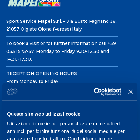
Sport Service Mapei S.r.l. - Via Busto Fagnano 38,
21057 Olgiate Olona (Varese) Italy.
To book a visit or for further information call +39
0331 575757, Monday to Friday 9.30-12.30 and
14.30-17.30.
RECEPTION OPENING HOURS
From Monday to Friday
08.30 - 18.30
Questo sito web utilizza i cookie
Service center for high
performance and well-
Utilizziamo i cookie per personalizzare contenuti ed
annunci, per fornire funzionalità dei social media e per
being.
analizzare il nostro traffico. Condividiamo inoltre