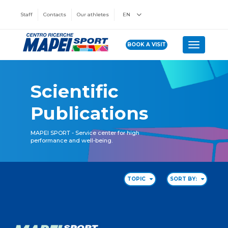
Staff
Contacts
Our athletes
EN
BOOK A VISIT
Toggle n
Scientific
Publications
MAPEI SPORT - Service center for high
performance and well-being.
TOPIC
SORT BY: