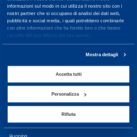
informazioni sul modo in cui utilizza il nostro sito con i
More informations
nostri partner che si occupano di analisi dei dati web,
pubblicità e social media, i quali potrebbero combinarle
con altre informazioni che ha fornito loro o che hanno
Services
raccolto dal suo utilizzo dei loro servizi.
Medical Services
Assessment Test
Mostra dettagli
Training Schedule
Accetta tutti
Sport
Soccer
Personalizza
Cycling and MTB
Rifiuta
Motor Sports
Basketball
Running