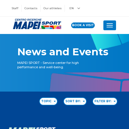
Staff
Contacts
Our athletes
EN
BOOK A VISIT
Toggle n
News and Events
MAPEI SPORT - Service center for high
performance and well-being.
TOPIC
SORT BY:
FILTER BY: