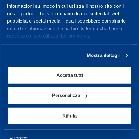
informazioni sul modo in cui utilizza il nostro sito con i
More informations
nostri partner che si occupano di analisi dei dati web,
pubblicità e social media, i quali potrebbero combinarle
con altre informazioni che ha fornito loro o che hanno
Services
raccolto dal suo utilizzo dei loro servizi.
Medical Services
Assessment Test
Mostra dettagli
Training Schedule
Accetta tutti
Sport
Soccer
Personalizza
Cycling and MTB
Rifiuta
Motor Sports
Basketball
Running