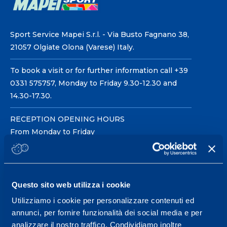
Sport Service Mapei S.r.l. - Via Busto Fagnano 38,
21057 Olgiate Olona (Varese) Italy.
To book a visit or for further information call +39
0331 575757, Monday to Friday 9.30-12.30 and
14.30-17.30.
RECEPTION OPENING HOURS
From Monday to Friday
08.30 - 18.30
Questo sito web utilizza i cookie
Service center for high
performance and well-
Utilizziamo i cookie per personalizzare contenuti ed
annunci, per fornire funzionalità dei social media e per
being.
analizzare il nostro traffico. Condividiamo inoltre