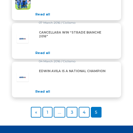
Read all
07 March 2016
/ Ciclismo
CANCELLARA WIN “STRADE BIANCHE
2016″
Read all
04 March 2016
/ Ciclismo
EDWIN AVILA IS A NATIONAL CHAMPION
Read all
Previous page
Page
Page
Page
Page
«
1
…
3
4
5