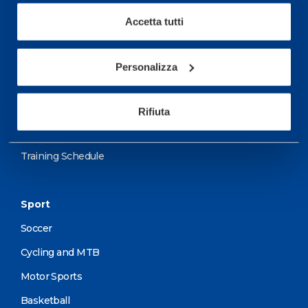
being.
Accetta tutti
More informations
Personalizza
Services
Medical Services
Rifiuta
Assessment Test
Training Schedule
Sport
Soccer
Cycling and MTB
Motor Sports
Basketball