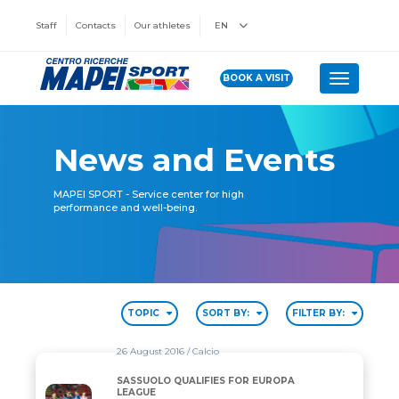
Staff
Contacts
Our athletes
EN
BOOK A VISIT
Toggle n
News and Events
MAPEI SPORT - Service center for high
performance and well-being.
TOPIC
SORT BY:
FILTER BY:
26 August 2016
/ Calcio
SASSUOLO QUALIFIES FOR EUROPA
SASSUOLO QUALIFIES FOR EUROPA LEAGUE
LEAGUE