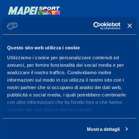
Sport Service Mapei S.r.l. - Via Busto Fagnano 38,
21057 Olgiate Olona (Varese) Italy.
Questo sito web utilizza i cookie
To book a visit or for further information call +39
Utilizziamo i cookie per personalizzare contenuti ed
0331 575757, Monday to Friday 9.30-12.30 and
annunci, per fornire funzionalità dei social media e per
14.30-17.30.
analizzare il nostro traffico. Condividiamo inoltre
informazioni sul modo in cui utilizza il nostro sito con i
RECEPTION OPENING HOURS
nostri partner che si occupano di analisi dei dati web,
From Monday to Friday
pubblicità e social media, i quali potrebbero combinarle
08.30 - 18.30
con altre informazioni che ha fornito loro o che hanno
raccolto dal suo utilizzo dei loro servizi.
Service center for high
Mostra dettagli
performance and well-