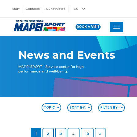
Staff
Contacts
Our athletes
EN
BOOK A VISIT
Toggle n
News and Events
MAPEI SPORT - Service center for high
performance and well-being.
TOPIC
SORT BY:
FILTER BY:
Page
Page
Page
Page
Next page
1
2
3
…
15
»