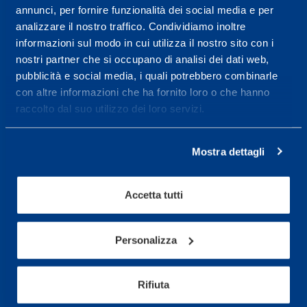
Service center for high
annunci, per fornire funzionalità dei social media e per
performance and well-
analizzare il nostro traffico. Condividiamo inoltre
being.
informazioni sul modo in cui utilizza il nostro sito con i
nostri partner che si occupano di analisi dei dati web,
More informations
pubblicità e social media, i quali potrebbero combinarle
con altre informazioni che ha fornito loro o che hanno
raccolto dal suo utilizzo dei loro servizi.
Services
Medical Services
Mostra dettagli
Assessment Test
Training Schedule
Accetta tutti
Personalizza
Sport
Soccer
Rifiuta
Cycling and MTB