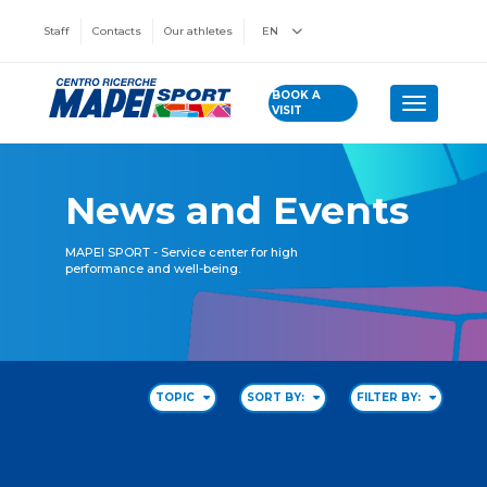
Staff
Contacts
Our athletes
EN
BOOK A
Toggle n
VISIT
News and Events
MAPEI SPORT - Service center for high
performance and well-being.
TOPIC
SORT BY:
FILTER BY: