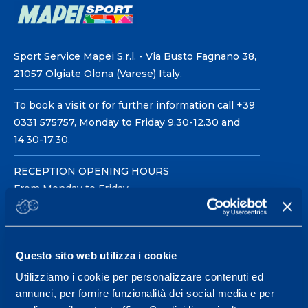
Sport Service Mapei S.r.l. - Via Busto Fagnano 38,
21057 Olgiate Olona (Varese) Italy.
To book a visit or for further information call +39
0331 575757, Monday to Friday 9.30-12.30 and
14.30-17.30.
RECEPTION OPENING HOURS
From Monday to Friday
08.30 - 18.30
Questo sito web utilizza i cookie
Service center for high
Utilizziamo i cookie per personalizzare contenuti ed
performance and well-
annunci, per fornire funzionalità dei social media e per
being.