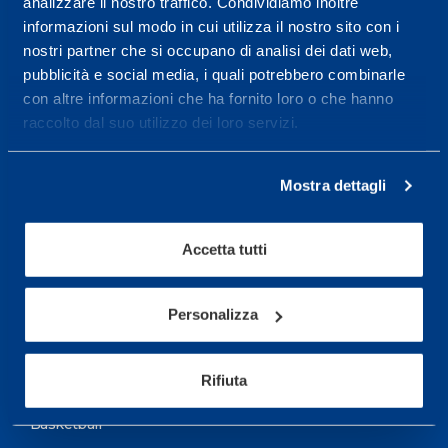
analizzare il nostro traffico. Condividiamo inoltre
informazioni sul modo in cui utilizza il nostro sito con i
More informations
nostri partner che si occupano di analisi dei dati web,
pubblicità e social media, i quali potrebbero combinarle
con altre informazioni che ha fornito loro o che hanno
Services
raccolto dal suo utilizzo dei loro servizi.
Medical Services
Assessment Test
Mostra dettagli
Training Schedule
Accetta tutti
Sport
Personalizza
Soccer
Cycling and MTB
Rifiuta
Motor Sports
Basketball