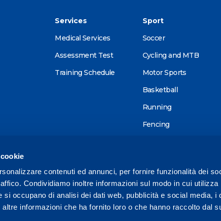
Services
Sport
Medical Services
Soccer
Assessment Test
Cycling and MTB
Training Schedule
Motor Sports
Basketball
Running
Fencing
Alpine skiing
 cookie
Tennis
rsonalizzare contenuti ed annunci, per fornire funzionalità dei so
Triathlon
raffico. Condividiamo inoltre informazioni sul modo in cui utilizza 
Wellness
e si occupano di analisi dei dati web, pubblicità e social media, i 
ltre informazioni che ha fornito loro o che hanno raccolto dal su
Other sports