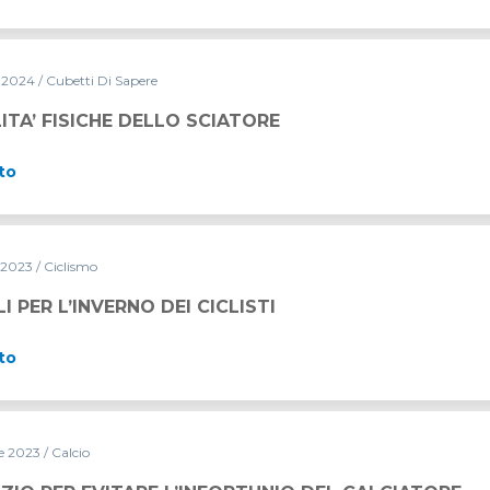
 2024
/ Cubetti Di Sapere
ITA’ FISICHE DELLO SCIATORE
to
e 2023
/ Ciclismo
 CICLISTI
I PER L’INVERNO DEI CICLISTI
to
e 2023
/ Calcio
L’INFORTUNIO DEL CALCIATORE