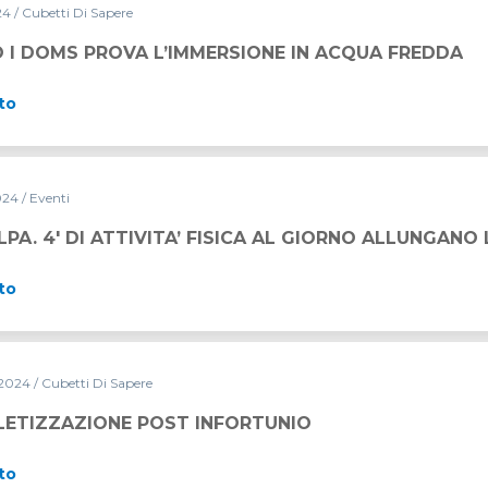
024
/ Cubetti Di Sapere
MMERSIONE IN ACQUA FREDDA
 I DOMS PROVA L’IMMERSIONE IN ACQUA FREDDA
to
024
/ Eventi
’ FISICA AL GIORNO ALLUNGANO LA VITA
LPA. 4′ DI ATTIVITA’ FISICA AL GIORNO ALLUNGANO 
to
 2024
/ Cubetti Di Sapere
T INFORTUNIO
TLETIZZAZIONE POST INFORTUNIO
to