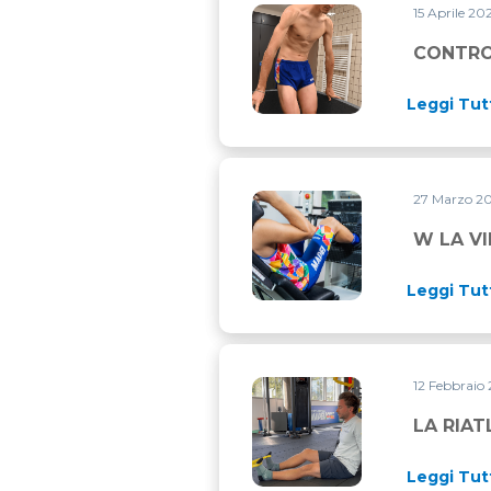
15 Aprile 2
CONTRO I DOMS PROVA L’I
CONTRO
Leggi Tut
27 Marzo 2
W LA VILPA. 4′ DI ATTIVITA
W LA VI
Leggi Tut
12 Febbraio
LA RIATLETIZZAZIONE POS
LA RIA
Leggi Tut