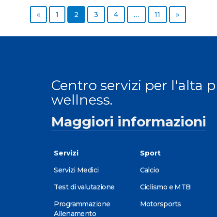
Previous page
Page
Page
Page
Page
Page
Next page
«
1
2
3
4
…
11
»
Centro servizi per l'alta 
wellness.
Maggiori informazioni
Servizi
Sport
Servizi Medici
Calcio
Test di valutazione
Ciclismo e MTB
Programmazione
Motorsports
Allenamento