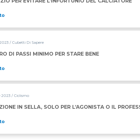
IZIO PER EVITARE L’INFORTUNIO DEL CALCIATORE
to
 2023
/ Cubetti Di Sapere
RO DI PASSI MINIMO PER STARE BENE
to
e 2023
/ Ciclismo
LO PER L’AGONISTA O IL PROFESSIONISTA?
ZIONE IN SELLA, SOLO PER L’AGONISTA O IL PROFES
to