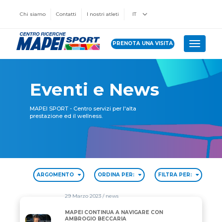
Chi siamo
Contatti
I nostri atleti
IT
PRENOTA UNA VISITA
Toggle 
Eventi e News
MAPEI SPORT - Centro servizi per l'alta
prestazione ed il wellness.
ARGOMENTO
ORDINA PER:
FILTRA PER:
29 Marzo 2023
/ news
MAPEI CONTINUA A NAVIGARE CON
MAPEI CONTINUA A NAVIGARE CON AMBROGIO BEC
AMBROGIO BECCARIA