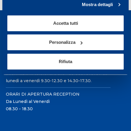
Mostra dettagli
Accetta tutti
Personalizza
Sport Service Mapei S.r.l. - Via Busto Fagnano 38,
21057 Olgiate Olona (Varese) Italia.
Rifiuta
Per prenotare una visita o avere ulteriori
informazioni: telefonare allo +39 0331 575757 da
lunedì a venerdì 9.30-12.30 e 14.30-17.30.
ORARI DI APERTURA RECEPTION
Da Lunedì al Venerdì
08.30 - 18.30