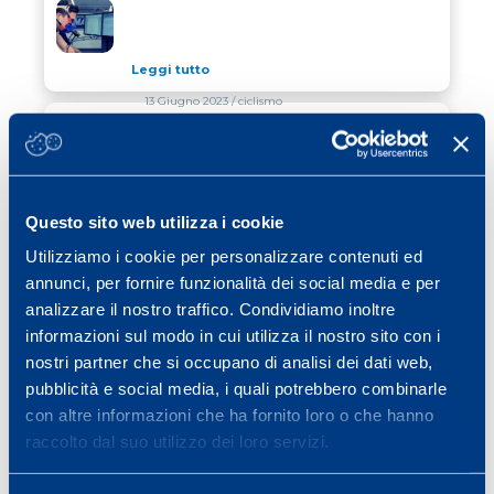
CICLISTI AMATORI VS PROFESSIONISTI
Leggi tutto
13 Giugno 2023
/ ciclismo
SI AVVICINA LA VARESE VAN
SI AVVICINA LA VARESE VAN VLAANDEREN
VLAANDEREN
Leggi tutto
Questo sito web utilizza i cookie
20 Giugno 2023
/ sci alpino
Utilizziamo i cookie per personalizzare contenuti ed
annunci, per fornire funzionalità dei social media e per
VINATZER E COMPAGNI COMMENTANO I
VINATZER E COMPAGNI COMMENTANO I TEST MAPE
TEST MAPEI SPORT
analizzare il nostro traffico. Condividiamo inoltre
informazioni sul modo in cui utilizza il nostro sito con i
Leggi tutto
nostri partner che si occupano di analisi dei dati web,
pubblicità e social media, i quali potrebbero combinarle
con altre informazioni che ha fornito loro o che hanno
Previous page
Page
Page
Page
Page
Page
Page
«
1
…
24
25
26
27
28
raccolto dal suo utilizzo dei loro servizi.
Page
Next page
…
40
»