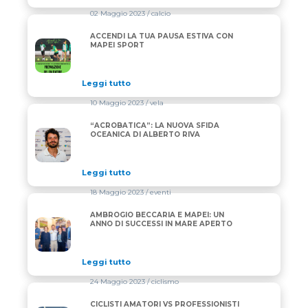
02 Maggio 2023
/ calcio
ACCENDI LA TUA PAUSA ESTIVA CON
ACCENDI LA TUA PAUSA ESTIVA CON MAPEI SPORT
MAPEI SPORT
Leggi tutto
10 Maggio 2023
/ vela
“ACROBATICA”: LA NUOVA SFIDA
“ACROBATICA”: LA NUOVA SFIDA OCEANICA DI ALBE
OCEANICA DI ALBERTO RIVA
Leggi tutto
18 Maggio 2023
/ eventi
AMBROGIO BECCARIA E MAPEI: UN
AMBROGIO BECCARIA E MAPEI: UN ANNO DI SUCCES
ANNO DI SUCCESSI IN MARE APERTO
Leggi tutto
24 Maggio 2023
/ ciclismo
CICLISTI AMATORI VS PROFESSIONISTI