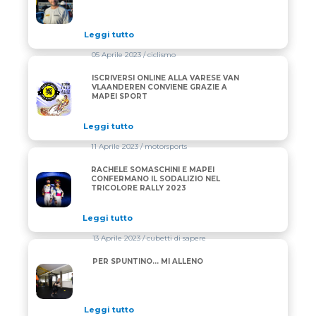
Leggi tutto
05 Aprile 2023
/ ciclismo
ISCRIVERSI ONLINE ALLA VARESE VAN
ISCRIVERSI ONLINE ALLA VARESE VAN VLAANDERE
VLAANDEREN CONVIENE GRAZIE A
MAPEI SPORT
Leggi tutto
11 Aprile 2023
/ motorsports
RACHELE SOMASCHINI E MAPEI
RACHELE SOMASCHINI E MAPEI CONFERMANO IL SO
CONFERMANO IL SODALIZIO NEL
TRICOLORE RALLY 2023
Leggi tutto
13 Aprile 2023
/ cubetti di sapere
PER SPUNTINO… MI ALLENO
PER SPUNTINO… MI ALLENO
Leggi tutto