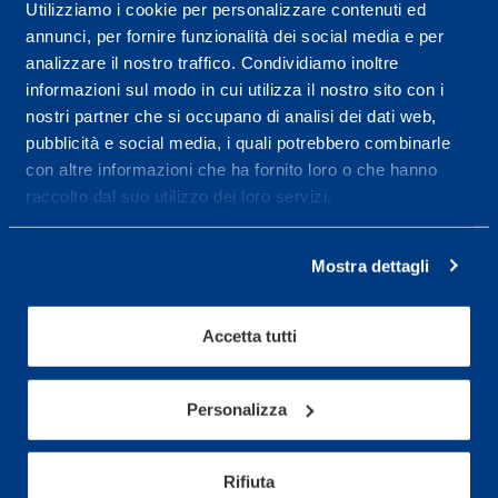
Centro servizi per l'alta
Utilizziamo i cookie per personalizzare contenuti ed
annunci, per fornire funzionalità dei social media e per
prestazione ed il
analizzare il nostro traffico. Condividiamo inoltre
wellness.
informazioni sul modo in cui utilizza il nostro sito con i
nostri partner che si occupano di analisi dei dati web,
Maggiori informazioni
pubblicità e social media, i quali potrebbero combinarle
con altre informazioni che ha fornito loro o che hanno
raccolto dal suo utilizzo dei loro servizi.
Servizi
Servizi Medici
Mostra dettagli
Test di valutazione
Programmazione Allenamento
Accetta tutti
Sport
Personalizza
Calcio
Ciclismo e MTB
Rifiuta