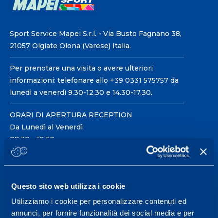
Sport Service Mapei S.r.l. - Via Busto Fagnano 38,
21057 Olgiate Olona (Varese) Italia.
Per prenotare una visita o avere ulteriori
informazioni: telefonare allo +39 0331 575757 da
lunedì a venerdì 9.30-12.30 e 14.30-17.30.
ORARI DI APERTURA RECEPTION
Da Lunedì al Venerdì
08.30 - 18.30
Centro servizi per l'alta
Questo sito web utilizza i cookie
prestazione ed il
Utilizziamo i cookie per personalizzare contenuti ed
wellness.
annunci, per fornire funzionalità dei social media e per