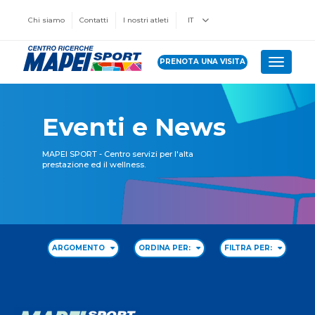
Chi siamo
Contatti
I nostri atleti
IT
PRENOTA UNA VISITA
Toggle 
Eventi e News
MAPEI SPORT - Centro servizi per l'alta
prestazione ed il wellness.
ARGOMENTO
ORDINA PER:
FILTRA PER: