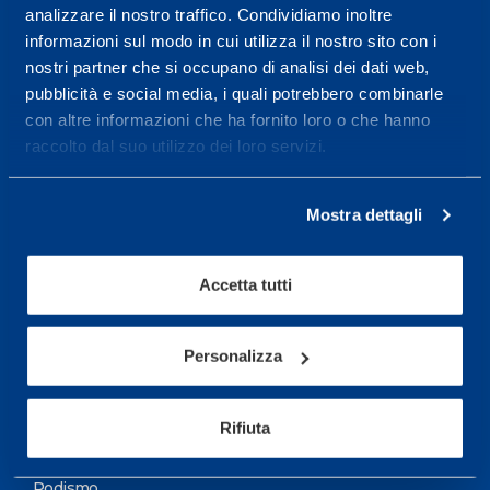
analizzare il nostro traffico. Condividiamo inoltre
Maggiori informazioni
informazioni sul modo in cui utilizza il nostro sito con i
nostri partner che si occupano di analisi dei dati web,
pubblicità e social media, i quali potrebbero combinarle
Servizi
con altre informazioni che ha fornito loro o che hanno
Servizi Medici
raccolto dal suo utilizzo dei loro servizi.
Test di valutazione
Mostra dettagli
Programmazione Allenamento
Accetta tutti
Sport
Calcio
Personalizza
Ciclismo e MTB
Motorsports
Rifiuta
Pallacanestro
Podismo