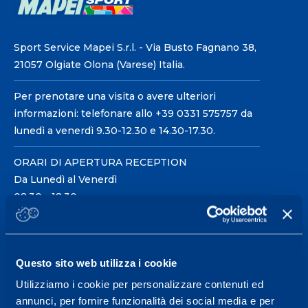
Sport Service Mapei S.r.l. - Via Busto Fagnano 38,
21057 Olgiate Olona (Varese) Italia.
Per prenotare una visita o avere ulteriori
informazioni: telefonare allo +39 0331 575757 da
lunedì a venerdì 9.30-12.30 e 14.30-17.30.
ORARI DI APERTURA RECEPTION
Da Lunedì al Venerdì
08.30 - 18.30
Centro servizi per l'alta
Questo sito web utilizza i cookie
prestazione ed il
Utilizziamo i cookie per personalizzare contenuti ed
wellness.
annunci, per fornire funzionalità dei social media e per