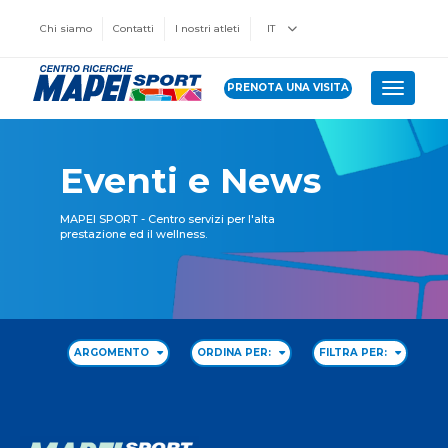
Chi siamo
Contatti
I nostri atleti
IT
PRENOTA UNA VISITA
Toggle 
Eventi e News
MAPEI SPORT - Centro servizi per l'alta
prestazione ed il wellness.
ARGOMENTO
ORDINA PER:
FILTRA PER: