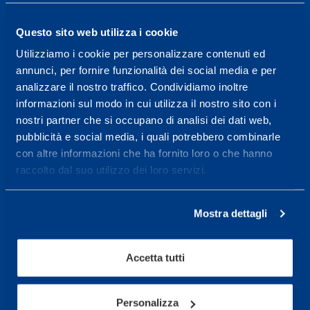
14.30-17.30.
Questo sito web utilizza i cookie
RECEPTION OPENING HOURS
From Monday to Friday
Utilizziamo i cookie per personalizzare contenuti ed
08.30 - 18.30
annunci, per fornire funzionalità dei social media e per
analizzare il nostro traffico. Condividiamo inoltre
informazioni sul modo in cui utilizza il nostro sito con i
nostri partner che si occupano di analisi dei dati web,
Service center for high
pubblicità e social media, i quali potrebbero combinarle
performance and well-
con altre informazioni che ha fornito loro o che hanno
being.
raccolto dal suo utilizzo dei loro servizi.
More informations
Mostra dettagli
Services
Accetta tutti
Medical Services
Assessment Test
Personalizza