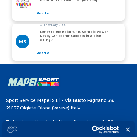
FIS World Cup and European Cup.
Read all
01 February 2006
Letter to the Editors – Is Aerobic Power
Really Critical for Success in Alpine
Skiing?
MS
Read all
Sport Service Mapei S.r.l. - Via Busto Fagnano 38,
21057 Olgiate Olona (Varese) Italy.
To book a visit or for further information call +39
0331 575757, Monday to Friday 9.30-12.30 and