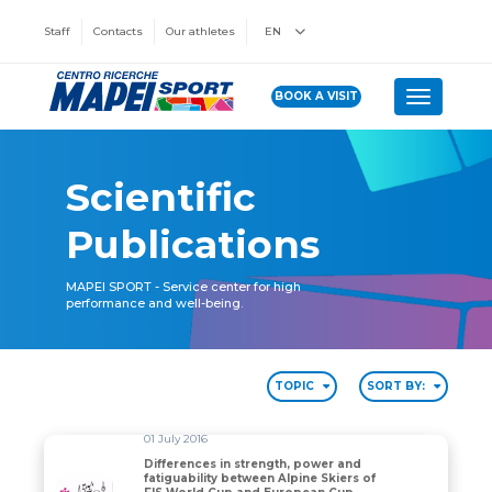
Staff
Contacts
Our athletes
EN
BOOK A VISIT
Toggle n
Scientific
Publications
MAPEI SPORT - Service center for high
performance and well-being.
TOPIC
SORT BY:
01 July 2016
Differences in strength, power and
fatiguability between Alpine Skiers of
Differences in strength, power and fatiguability betw