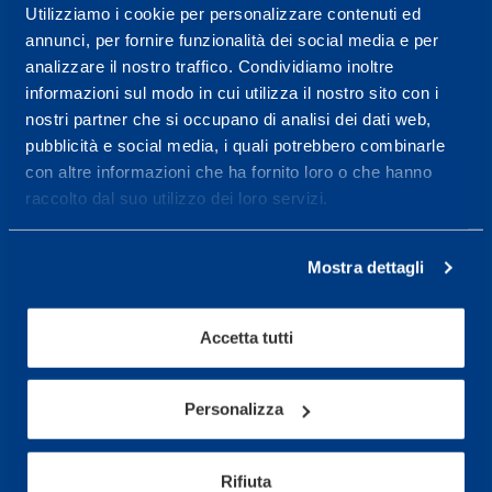
Utilizziamo i cookie per personalizzare contenuti ed
annunci, per fornire funzionalità dei social media e per
Service center for high
analizzare il nostro traffico. Condividiamo inoltre
performance and well-
informazioni sul modo in cui utilizza il nostro sito con i
being.
nostri partner che si occupano di analisi dei dati web,
pubblicità e social media, i quali potrebbero combinarle
More informations
con altre informazioni che ha fornito loro o che hanno
raccolto dal suo utilizzo dei loro servizi.
Services
Mostra dettagli
Medical Services
Assessment Test
Accetta tutti
Training Schedule
Personalizza
Sport
Soccer
Rifiuta