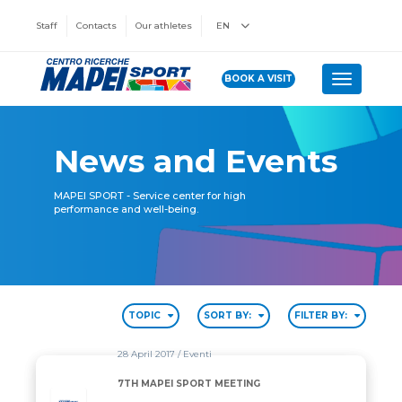
Staff
Contacts
Our athletes
EN
BOOK A VISIT
Toggle n
News and Events
MAPEI SPORT - Service center for high
performance and well-being.
TOPIC
SORT BY:
FILTER BY:
28 April 2017
/ Eventi
7TH MAPEI SPORT MEETING