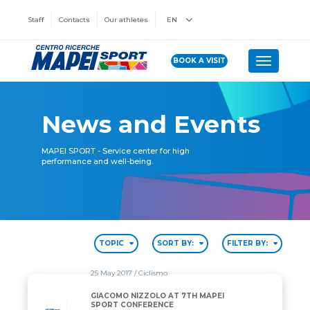
Staff
Contacts
Our athletes
EN
BOOK A VISIT
Toggle n
News and Events
MAPEI SPORT - Service center for high
performance and well-being.
TOPIC
SORT BY:
FILTER BY:
25 May 2017
/ Ciclismo
GIACOMO NIZZOLO AT 7TH MAPEI
SPORT CONFERENCE