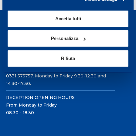
Accetta tutti
Personalizza
Sport Service Mapei S.r.l. - Via Busto Fagnano 38,
21057 Olgiate Olona (Varese) Italy.
Rifiuta
To book a visit or for further information call +39
0331 575757, Monday to Friday 9.30-12.30 and
14.30-17.30.
RECEPTION OPENING HOURS
From Monday to Friday
08.30 - 18.30