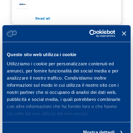
Read all
30 March 2017
/ Calcio
SASSUOLO AND MAPEI SPORT WIN
VIAREGGIO CUP
Questo sito web utilizza i cookie
Read all
Utilizziamo i cookie per personalizzare contenuti ed
16 March 2017
/ News
annunci, per fornire funzionalità dei social media e per
MAPEI SPORT IN SUPPORT OF WINNING
analizzare il nostro traffico. Condividiamo inoltre
WOMEN
informazioni sul modo in cui utilizza il nostro sito con i
nostri partner che si occupano di analisi dei dati web,
Read all
pubblicità e social media, i quali potrebbero combinarle
con altre informazioni che ha fornito loro o che hanno
raccolto dal suo utilizzo dei loro servizi.
Previous page
Page
Page
Page
Page
Page
Page
«
1
…
20
21
22
23
24
Page
Next page
25
»
Mostra dettagli