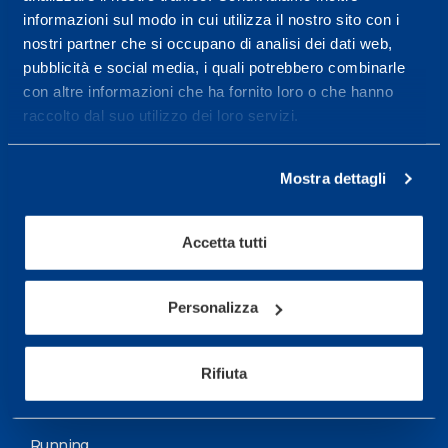
informazioni sul modo in cui utilizza il nostro sito con i
More informations
nostri partner che si occupano di analisi dei dati web,
pubblicità e social media, i quali potrebbero combinarle
con altre informazioni che ha fornito loro o che hanno
Services
raccolto dal suo utilizzo dei loro servizi.
Medical Services
Assessment Test
Mostra dettagli
Training Schedule
Accetta tutti
Sport
Soccer
Personalizza
Cycling and MTB
Rifiuta
Motor Sports
Basketball
Running