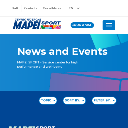
Staff
Contacts
Our athletes
EN
BOOK A VISIT
Toggle n
News and Events
MAPEI SPORT - Service center for high
performance and well-being.
TOPIC
SORT BY:
FILTER BY: