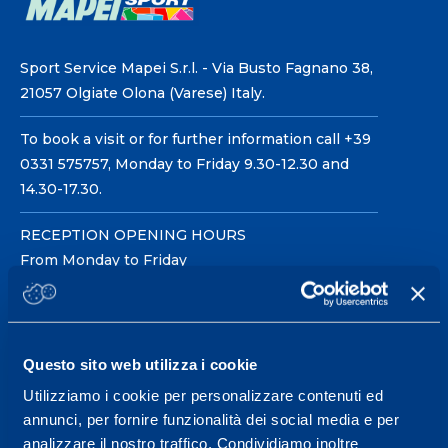
Sport Service Mapei S.r.l. - Via Busto Fagnano 38,
21057 Olgiate Olona (Varese) Italy.
To book a visit or for further information call +39
0331 575757, Monday to Friday 9.30-12.30 and
14.30-17.30.
RECEPTION OPENING HOURS
From Monday to Friday
08.30 - 18.30
Questo sito web utilizza i cookie
Service center for high
performance and well-
Utilizziamo i cookie per personalizzare contenuti ed
annunci, per fornire funzionalità dei social media e per
being.
analizzare il nostro traffico. Condividiamo inoltre