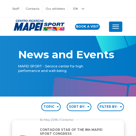
Staff
Contacts
Our athletes
EN
BOOK A VISIT
Toggle n
News and Events
MAPEI SPORT - Service center for high
performance and well-being.
TOPIC
SORT BY:
FILTER BY:
16 May 2018
/ Ciclismo
CONTADOR STAR OF THE 8th MAPEI
SPORT CONGRESS