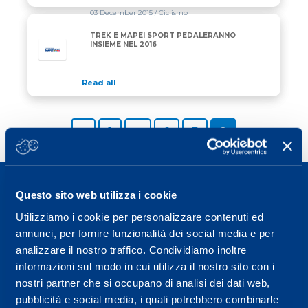
03 December 2015
/ Ciclismo
TREK E MAPEI SPORT PEDALERANNO
INSIEME NEL 2016
Read all
Previous page
Page
Page
Page
Page
«
1
…
6
7
8
Questo sito web utilizza i cookie
Utilizziamo i cookie per personalizzare contenuti ed
annunci, per fornire funzionalità dei social media e per
Sport Service Mapei S.r.l. - Via Busto Fagnano 38,
analizzare il nostro traffico. Condividiamo inoltre
21057 Olgiate Olona (Varese) Italy.
informazioni sul modo in cui utilizza il nostro sito con i
nostri partner che si occupano di analisi dei dati web,
To book a visit or for further information call +39
pubblicità e social media, i quali potrebbero combinarle