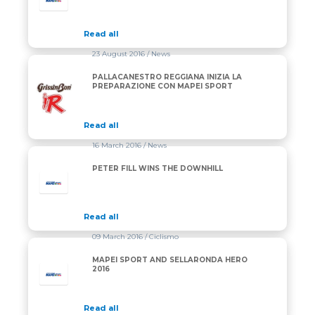
Read all
23 August 2016
/ News
PALLACANESTRO REGGIANA INIZIA LA
PALLACANESTRO REGGIANA INIZIA LA PREPARAZI
PREPARAZIONE CON MAPEI SPORT
Read all
16 March 2016
/ News
PETER FILL WINS THE DOWNHILL
Read all
09 March 2016
/ Ciclismo
MAPEI SPORT AND SELLARONDA HERO
2016
Read all