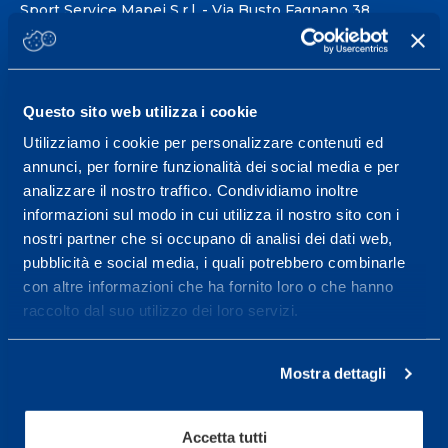
Sport Service Mapei S.r.l. - Via Busto Fagnano 38,
21057 Olgiate Olona (Varese) Italy.
To book a visit or for further information call +39
0331 575757, Monday to Friday 9.30-12.30 and
Questo sito web utilizza i cookie
14.30-17.30.
Utilizziamo i cookie per personalizzare contenuti ed
annunci, per fornire funzionalità dei social media e per
RECEPTION OPENING HOURS
analizzare il nostro traffico. Condividiamo inoltre
From Monday to Friday
informazioni sul modo in cui utilizza il nostro sito con i
08.30 - 18.30
nostri partner che si occupano di analisi dei dati web,
pubblicità e social media, i quali potrebbero combinarle
con altre informazioni che ha fornito loro o che hanno
Service center for high
raccolto dal suo utilizzo dei loro servizi.
performance and well-
being.
Mostra dettagli
More informations
Accetta tutti