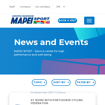
Staff
Contacts
Our athletes
EN
BOOK A VISIT
Toggle n
News and Events
MAPEI SPORT - Service center for high
performance and well-being.
TOPIC
SORT BY:
FILTER BY:
04 September 2017
/ Ciclismo
AT WORK WITH PORTUGUESE CYCLING
FEDERATION