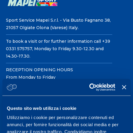
Sport Service Mapei S.r.l. - Via Busto Fagnano 38,
21057 Olgiate Olona (Varese) Italy.
To book a visit or for further information call +39
0331 575757, Monday to Friday 9.30-12.30 and
14.30-17.30.
RECEPTION OPENING HOURS
From Monday to Friday
08.30 - 18.30
Questo sito web utilizza i cookie
Service center for high
performance and well-
Utilizziamo i cookie per personalizzare contenuti ed
annunci, per fornire funzionalità dei social media e per
being.
analizzare il nostro traffico. Condividiamo inoltre