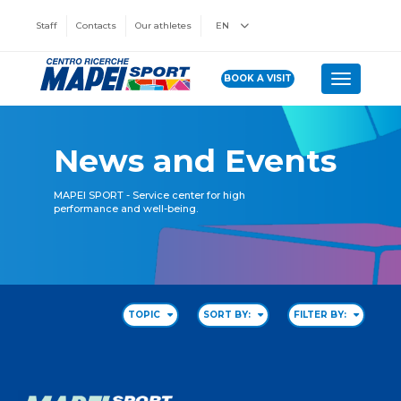
Staff
Contacts
Our athletes
EN
BOOK A VISIT
Toggle n
News and Events
MAPEI SPORT - Service center for high
performance and well-being.
TOPIC
SORT BY:
FILTER BY: