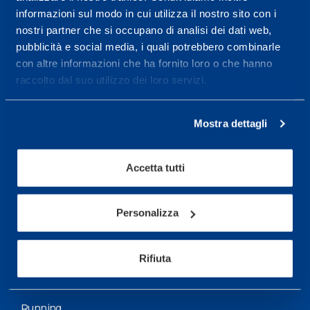
informazioni sul modo in cui utilizza il nostro sito con i
More informations
nostri partner che si occupano di analisi dei dati web,
pubblicità e social media, i quali potrebbero combinarle
con altre informazioni che ha fornito loro o che hanno
Services
raccolto dal suo utilizzo dei loro servizi.
Medical Services
Assessment Test
Mostra dettagli
Training Schedule
Accetta tutti
Sport
Soccer
Personalizza
Cycling and MTB
Rifiuta
Motor Sports
Basketball
Running