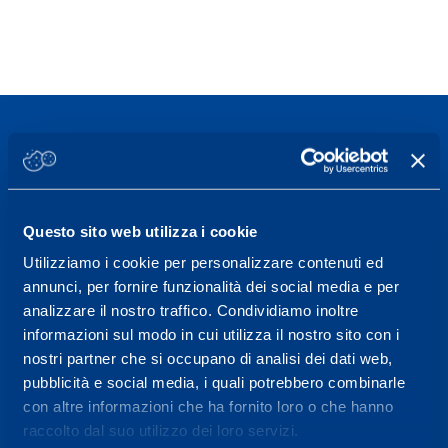
Sport Service Mapei S.r.l. - Via Busto Fagnano 38,
Questo sito web utilizza i cookie
21057 Olgiate Olona (Varese) Italia.
Utilizziamo i cookie per personalizzare contenuti ed
Per prenotare una visita o avere ulteriori
annunci, per fornire funzionalità dei social media e per
informazioni: telefonare allo +39 0331 575757 da
analizzare il nostro traffico. Condividiamo inoltre
informazioni sul modo in cui utilizza il nostro sito con i
lunedì a venerdì 9.30-12.30 e 14.30-17.30.
nostri partner che si occupano di analisi dei dati web,
ORARI DI APERTURA RECEPTION
pubblicità e social media, i quali potrebbero combinarle
Da Lunedì al Venerdì
con altre informazioni che ha fornito loro o che hanno
raccolto dal suo utilizzo dei loro servizi.
08.30 - 18.30