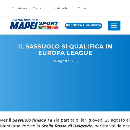
Chi siamo
Contatti
I nostri atleti
IT
PRENOTA UNA VISITA
Toggle 
IL SASSUOLO SI QUALIFICA IN
EUROPA LEAGUE
26 Agosto 2016
Per il
Sassuolo finisce 1 a 1
la partita di ieri giovedì 25 agosto al
Marakana contro la
Stella Rossa di Belgrado
, partita valida per