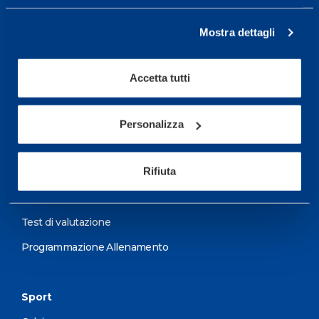
Mostra dettagli
Centro servizi per l'alta
prestazione ed il
Accetta tutti
wellness.
Maggiori informazioni
Personalizza
Rifiuta
Servizi
Servizi Medici
Test di valutazione
Programmazione Allenamento
Sport