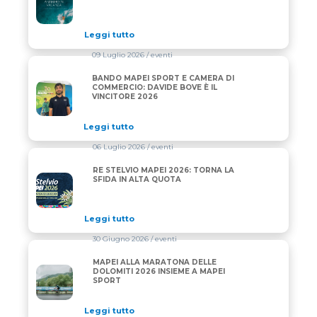
Leggi tutto
09 Luglio 2026
/ eventi
BANDO MAPEI SPORT E CAMERA DI
BANDO MAPEI SPORT E CAMERA DI COMMERCIO: DAV
COMMERCIO: DAVIDE BOVE È IL
VINCITORE 2026
Leggi tutto
06 Luglio 2026
/ eventi
RE STELVIO MAPEI 2026: TORNA LA
RE STELVIO MAPEI 2026: TORNA LA SFIDA IN ALTA 
SFIDA IN ALTA QUOTA
Leggi tutto
30 Giugno 2026
/ eventi
MAPEI ALLA MARATONA DELLE
MAPEI ALLA MARATONA DELLE DOLOMITI 2026 INS
DOLOMITI 2026 INSIEME A MAPEI
SPORT
Leggi tutto