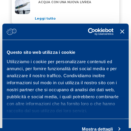
“ALLAGRANDE MAPEI” DI NUOVO IN ACQUA CON UN
ACQUA CON UNA NUOVA LIVREA
Leggi tutto
24 Aprile 2026
/ eventi
JEREZ SCEGLIE MAPEI PER COLORARE
JEREZ SCEGLIE MAPEI PER COLORARE CORDOLI, GRI
CORDOLI, GRIGLIA DI PARTENZA E VIE
DI FUGA
Questo sito web utilizza i cookie
Leggi tutto
Utilizziamo i cookie per personalizzare contenuti ed
15 Aprile 2026
/ eventi
annunci, per fornire funzionalità dei social media e per
MAPEI RINNOVA IL SUO IMPEGNO COME
analizzare il nostro traffico. Condividiamo inoltre
MAPEI RINNOVA IL SUO IMPEGNO COME OFFICIAL 
OFFICIAL SPONSOR DELLA STRAMILANO
informazioni sul modo in cui utilizza il nostro sito con i
2026
nostri partner che si occupano di analisi dei dati web,
Leggi tutto
pubblicità e social media, i quali potrebbero combinarle
con altre informazioni che ha fornito loro o che hanno
raccolto dal suo utilizzo dei loro servizi.
Page
Page
Page
Page
Next page
1
2
3
…
40
»
Mostra dettagli