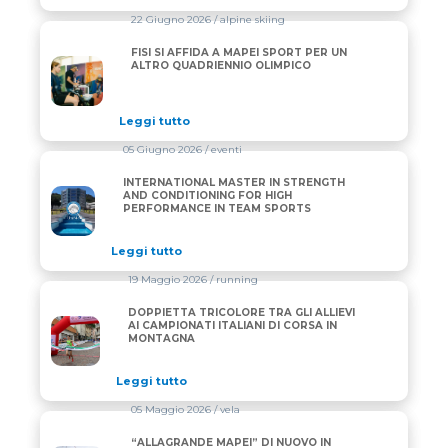
22 Giugno 2026
/ alpine skiing
FISI SI AFFIDA A MAPEI SPORT PER UN
FISI SI AFFIDA A MAPEI SPORT PER UN ALTRO QUA
ALTRO QUADRIENNIO OLIMPICO
Leggi tutto
05 Giugno 2026
/ eventi
INTERNATIONAL MASTER IN STRENGTH
INTERNATIONAL MASTER IN STRENGTH AND CONDI
AND CONDITIONING FOR HIGH
PERFORMANCE IN TEAM SPORTS
Leggi tutto
19 Maggio 2026
/ running
DOPPIETTA TRICOLORE TRA GLI ALLIEVI
DOPPIETTA TRICOLORE TRA GLI ALLIEVI AI CAMPIO
AI CAMPIONATI ITALIANI DI CORSA IN
MONTAGNA
Leggi tutto
05 Maggio 2026
/ vela
“ALLAGRANDE MAPEI” DI NUOVO IN