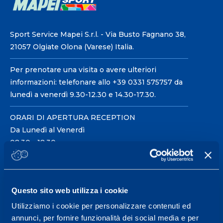
Sport Service Mapei S.r.l. - Via Busto Fagnano 38,
21057 Olgiate Olona (Varese) Italia.
Per prenotare una visita o avere ulteriori
informazioni: telefonare allo +39 0331 575757 da
lunedì a venerdì 9.30-12.30 e 14.30-17.30.
ORARI DI APERTURA RECEPTION
Da Lunedì al Venerdì
08.30 - 18.30
Centro servizi per l'alta
Questo sito web utilizza i cookie
prestazione ed il
Utilizziamo i cookie per personalizzare contenuti ed
wellness.
annunci, per fornire funzionalità dei social media e per