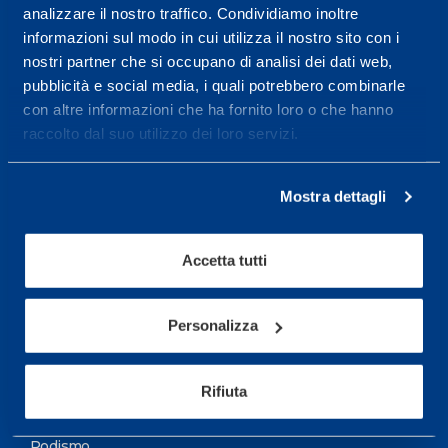
analizzare il nostro traffico. Condividiamo inoltre
Maggiori informazioni
informazioni sul modo in cui utilizza il nostro sito con i
nostri partner che si occupano di analisi dei dati web,
pubblicità e social media, i quali potrebbero combinarle
Servizi
con altre informazioni che ha fornito loro o che hanno
Servizi Medici
raccolto dal suo utilizzo dei loro servizi.
Test di valutazione
Mostra dettagli
Programmazione Allenamento
Accetta tutti
Sport
Calcio
Personalizza
Ciclismo e MTB
Motorsports
Rifiuta
Pallacanestro
Podismo