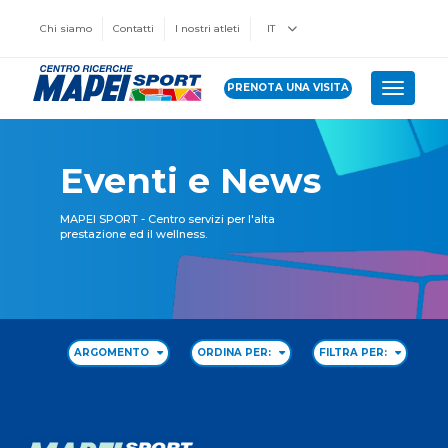
Chi siamo
Contatti
I nostri atleti
IT
PRENOTA UNA VISITA
Toggle 
Eventi e News
MAPEI SPORT - Centro servizi per l'alta
prestazione ed il wellness.
ARGOMENTO
ORDINA PER:
FILTRA PER: