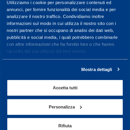
Centro servizi per l'alta
Utilizziamo i cookie per personalizzare contenuti ed
annunci, per fornire funzionalità dei social media e per
prestazione ed il
analizzare il nostro traffico. Condividiamo inoltre
wellness.
informazioni sul modo in cui utilizza il nostro sito con i
nostri partner che si occupano di analisi dei dati web,
Maggiori informazioni
pubblicità e social media, i quali potrebbero combinarle
con altre informazioni che ha fornito loro o che hanno
raccolto dal suo utilizzo dei loro servizi.
Servizi
Servizi Medici
Mostra dettagli
Test di valutazione
Programmazione Allenamento
Accetta tutti
Sport
Personalizza
Calcio
Ciclismo e MTB
Rifiuta