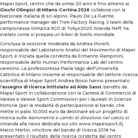
Mapei Sport, centro che da ormai 20 anni e fino almeno ai
Giochi Olimpici di Milano-Cortina 2026
collabora con la
Nazionale Italiana di sci alpino. Paulo De La Fuente,
performance manager del Trek Factory Racing, il team della
campionessa olimpica XCO di Tokyo2020 Jolanda Neff, ha
svelato come si prepara un biker di livello mondiale.
Conclusa la sessione moderata da Andrea Morelli,
responsabile del Laboratorio Analisi del Movimento di Mapei
Sport, è iniziata quella condotta da Ermanno Rampinini,
responsabile dello Human Performance Lab del centro
varesino. La professoressa Paola Vago dell’Università
Cattolica di Milano insieme al responsabile del settore ricerca
scientifica di Mapei Sport Andrea Bosio hanno presentato
l’
assegno di ricerca intitolato ad Aldo Sassi
, bandito da
Mapei Sport in collaborazione con la Camera di Commercio di
Varese e Varese Sport Commission per i laureati in Scienze
Motorie (per le modalità di partecipazione al bando, che
mette in palio 10.000 euro da destinare ad un progetto di
ricerca sulle
Asimmetrie e cambi di direzione nel calcio
, si
rimanda alla news dedicata sul sito
www.mapeisport.it
).
Marco Martin, vincitore del bando di ricerca 2018 ha
presentato il risultato della ricerca condotta dal centro