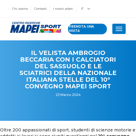
Chi siamo
Contatti
I nostri atleti
IT
PRENOTA UNA
Toggle 
VISITA
IL VELISTA AMBROGIO
BECCARIA CON I CALCIATORI
DEL SASSUOLO E LE
SCIATRICI DELLA NAZIONALE
ITALIANA STELLE DEL 10°
CONVEGNO MAPEI SPORT
23 Marzo 2024
Oltre 200 appassionati di sport, studenti di scienze motorie e
addetti ai lavori si sono riuniti quest’oggi nel
10° convegno