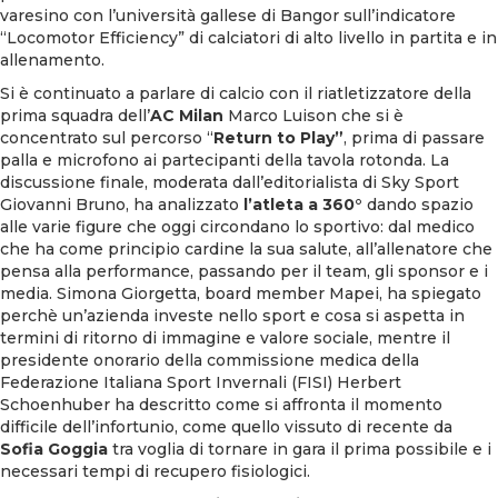
varesino con l’università gallese di Bangor sull’indicatore
“Locomotor Efficiency” di calciatori di alto livello in partita e in
allenamento.
Si è continuato a parlare di calcio con il riatletizzatore della
prima squadra dell’
AC Milan
Marco Luison che si è
concentrato sul percorso “
Return to Play”
, prima di passare
palla e microfono ai partecipanti della tavola rotonda. La
discussione finale, moderata dall’editorialista di Sky Sport
Giovanni Bruno, ha analizzato
l’atleta a 360°
dando spazio
alle varie figure che oggi circondano lo sportivo: dal medico
che ha come principio cardine la sua salute, all’allenatore che
pensa alla performance, passando per il team, gli sponsor e i
media. Simona Giorgetta, board member Mapei, ha spiegato
perchè un’azienda investe nello sport e cosa si aspetta in
termini di ritorno di immagine e valore sociale, mentre il
presidente onorario della commissione medica della
Federazione Italiana Sport Invernali (FISI) Herbert
Schoenhuber ha descritto come si affronta il momento
difficile dell’infortunio, come quello vissuto di recente da
Sofia Goggia
tra voglia di tornare in gara il prima possibile e i
necessari tempi di recupero fisiologici.