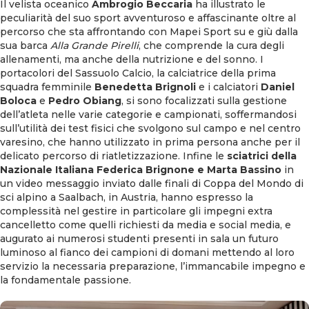
Il velista oceanico
Ambrogio Beccaria
ha illustrato le
peculiarità del suo sport avventuroso e affascinante oltre al
percorso che sta affrontando con Mapei Sport su e giù dalla
sua barca
Alla Grande Pirelli
, che comprende la cura degli
allenamenti, ma anche della nutrizione e del sonno. I
portacolori del Sassuolo Calcio, la calciatrice della prima
squadra femminile
Benedetta Brignoli
e i calciatori
Daniel
Boloca
e
Pedro Obiang
, si sono focalizzati sulla gestione
dell’atleta nelle varie categorie e campionati, soffermandosi
sull’utilità dei test fisici che svolgono sul campo e nel centro
varesino, che hanno utilizzato in prima persona anche per il
delicato percorso di riatletizzazione. Infine le
sciatrici della
Nazionale Italiana Federica Brignone e Marta Bassino
in
un video messaggio inviato dalle finali di Coppa del Mondo di
sci alpino a Saalbach, in Austria, hanno espresso la
complessità nel gestire in particolare gli impegni extra
cancelletto come quelli richiesti da media e social media, e
augurato ai numerosi studenti presenti in sala un futuro
luminoso al fianco dei campioni di domani mettendo al loro
servizio la necessaria preparazione, l’immancabile impegno e
la fondamentale passione.