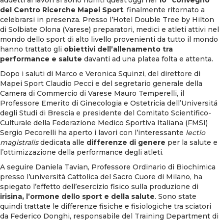
del Centro Ricerche Mapei Sport
, finalmente ritornato a
celebrarsi in presenza. Presso l’Hotel Double Tree by Hilton
di Solbiate Olona (Varese) preparatori, medici e atleti attivi nel
mondo dello sport di alto livello provenienti da tutto il mondo
hanno trattato gli
obiettivi dell’allenamento tra
performance e salute
davanti ad una platea folta e attenta.
Dopo i saluti di Marco e Veronica Squinzi, del direttore di
Mapei Sport Claudio Pecci e del segretario generale della
Camera di Commercio di Varese Mauro Temperelli, il
Professore Emerito di Ginecologia e Ostetricia dell’Universitá
degli Studi di Brescia e presidente del Comitato Scientifico-
Culturale della Federazione Medico Sportiva Italiana (FMSI)
Sergio Pecorelli ha aperto i lavori con l’interessante
lectio
magistralis
dedicata alle
differenze di genere
per la salute e
l’ottimizzazione della performance degli atleti.
A seguire Daniela Tavian, Professore Ordinario di Biochimica
presso l’università Cattolica del Sacro Cuore di Milano, ha
spiegato l’effetto dell’esercizio fisico sulla produzione di
irisina, l’ormone dello sport e della salute
. Sono state
quindi trattate le differenze fisiche e fisiologiche tra sciatori
da Federico Donghi, responsabile del Training Department di