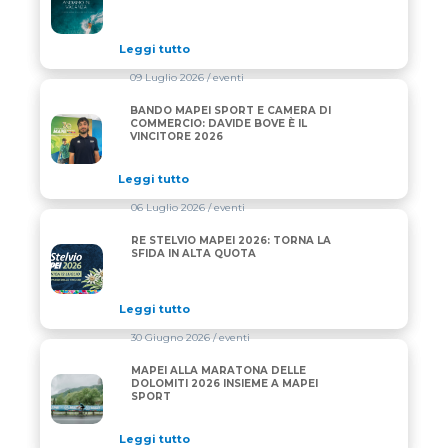
Leggi tutto
09 Luglio 2026
/ eventi
BANDO MAPEI SPORT E CAMERA DI
BANDO MAPEI SPORT E CAMERA DI COMMERCIO: DAV
COMMERCIO: DAVIDE BOVE È IL
VINCITORE 2026
Leggi tutto
06 Luglio 2026
/ eventi
RE STELVIO MAPEI 2026: TORNA LA
RE STELVIO MAPEI 2026: TORNA LA SFIDA IN ALTA 
SFIDA IN ALTA QUOTA
Leggi tutto
30 Giugno 2026
/ eventi
MAPEI ALLA MARATONA DELLE
MAPEI ALLA MARATONA DELLE DOLOMITI 2026 INS
DOLOMITI 2026 INSIEME A MAPEI
SPORT
Leggi tutto