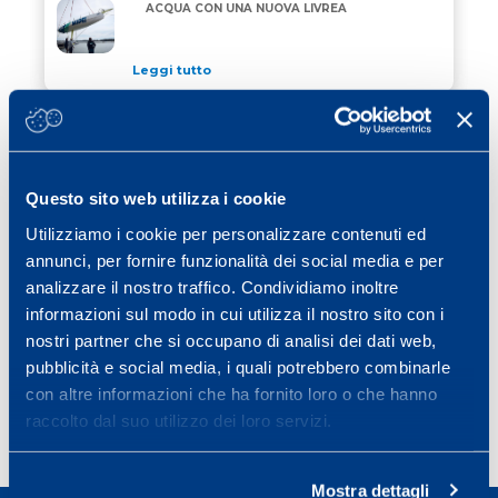
“ALLAGRANDE MAPEI” DI NUOVO IN ACQUA CON UN
ACQUA CON UNA NUOVA LIVREA
Leggi tutto
24 Aprile 2026
/ eventi
JEREZ SCEGLIE MAPEI PER COLORARE
JEREZ SCEGLIE MAPEI PER COLORARE CORDOLI, GRI
CORDOLI, GRIGLIA DI PARTENZA E VIE
DI FUGA
Questo sito web utilizza i cookie
Leggi tutto
Utilizziamo i cookie per personalizzare contenuti ed
15 Aprile 2026
/ eventi
annunci, per fornire funzionalità dei social media e per
MAPEI RINNOVA IL SUO IMPEGNO COME
analizzare il nostro traffico. Condividiamo inoltre
MAPEI RINNOVA IL SUO IMPEGNO COME OFFICIAL 
OFFICIAL SPONSOR DELLA STRAMILANO
informazioni sul modo in cui utilizza il nostro sito con i
2026
nostri partner che si occupano di analisi dei dati web,
Leggi tutto
pubblicità e social media, i quali potrebbero combinarle
con altre informazioni che ha fornito loro o che hanno
raccolto dal suo utilizzo dei loro servizi.
Page
Page
Page
Page
Next page
1
2
3
…
40
»
Mostra dettagli