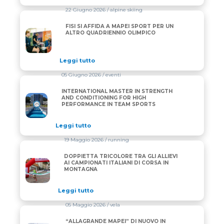
22 Giugno 2026
/ alpine skiing
FISI SI AFFIDA A MAPEI SPORT PER UN
FISI SI AFFIDA A MAPEI SPORT PER UN ALTRO QUA
ALTRO QUADRIENNIO OLIMPICO
Leggi tutto
05 Giugno 2026
/ eventi
INTERNATIONAL MASTER IN STRENGTH
INTERNATIONAL MASTER IN STRENGTH AND CONDI
AND CONDITIONING FOR HIGH
PERFORMANCE IN TEAM SPORTS
Leggi tutto
19 Maggio 2026
/ running
DOPPIETTA TRICOLORE TRA GLI ALLIEVI
DOPPIETTA TRICOLORE TRA GLI ALLIEVI AI CAMPIO
AI CAMPIONATI ITALIANI DI CORSA IN
MONTAGNA
Leggi tutto
05 Maggio 2026
/ vela
“ALLAGRANDE MAPEI” DI NUOVO IN