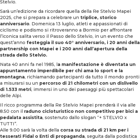
Stelvio.
Sarà un’edizione da ricordare quella della
Re Stelvio Mapei
2025
, che si prepara a celebrare un
triplice, storico
anniversario
. Domenica 13 luglio, atleti e appassionati di
ciclismo e podismo si ritroveranno a Bormio per affrontare
l’iconica salita verso il Passo dello Stelvio, in un evento che
quest’anno
festeggia il suo 40° anniversario, i 20 anni della
partnership con Mapei e i 200 anni dall’apertura della
strada dello Stelvio.
Nata 40 anni fa nel 1985, l
a manifestazione è diventata un
appuntamento imperdibile per chi ama lo sport e la
montagna
, richiamando partecipanti da tutto il mondo pronti
a misurarsi su un
percorso di 21 chilometri con un dislivello
di 1.533 metri
, immersi in uno dei paesaggi più spettacolari
delle Alpi.
Il ricco programma della Re Stelvio Mapei prenderà il via alle
8.50 con il
raduno cicloturistico non competitivo per bici a
pedalata assistita
, sostenuto dallo slogan “+ STELVIO x
TUTTI”.
Alle 9.00 sarà la volta della
corsa su strada di 21 km per i
tesserati Fidal o Enti di propaganda
, seguita dalla podistica