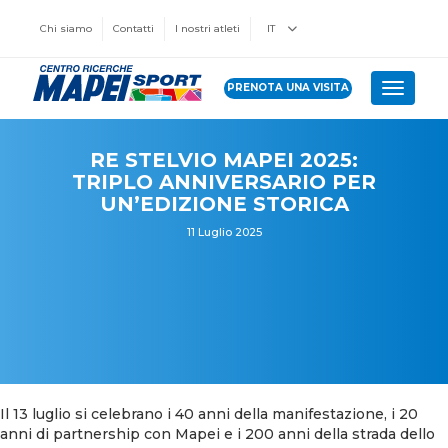
Chi siamo
Contatti
I nostri atleti
IT
PRENOTA UNA VISITA
Toggle 
RE STELVIO MAPEI 2025:
TRIPLO ANNIVERSARIO PER
UN’EDIZIONE STORICA
11 Luglio 2025
Il 13 luglio si celebrano i 40 anni della manifestazione, i 20
anni di partnership con Mapei e i 200 anni della strada dello